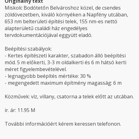
Originálny text
Miskolc Bodótetőn Belvároshoz közel, de csendes
zöldövezetben, kiváló környéken a Napfény utcában,
653 nm belterületi építési telek, 155 nm-es nettó
alapterületű családi ház engedélyes
tervdokumentációjával eggyütt eladó.
Beépítési szabályok:
- Kertes építészeti karakter, szabadon álló beépítési
mód. 5 m előkerti, 3-3 m oldalkerti és 6 m hátsó kerti
méret figyelembevételével.
- legnagyobb beépítés mértéke: 30 %
- megengedett maximum építmény magasság: 6 m
Közművek: víz, villany, csatorna a telek előtt az utcában.
ir. ár: 11.95 M
További információért kérem keressen telefonon.