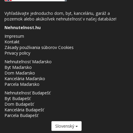
Vyhľadávajte jednoducho dom, byt, kanceláriu, garáž a
pozemok alebo akúkoľvek nehnuteľnosť v našej databáze!
Nehnutelnost.hu
Impresum
Kontakt
Zásady používania súborov Cookies
Privacy policy
Nehnuteľnosť Maďarsko
Byt Maďarsko
Dom Maďarsko
Kancelária Maďarsko
Parcela Maďarsko
Nehnuteľnosť Budapešť
Byt Budapešť
Dom Budapešť
Kancelária Budapešť
Parcela Budapešť
Slovenský