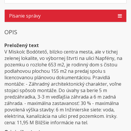
Písanie správy
OPIS
Preložený text
V Miskolc Bodótető, blízko centra mesta, ale v tichej
zelenej lokalite, vo výbornej štvrti na ulici Napfény, na
pozemku o rozlohe 653 m2, je rodinný dom s čistou
podlahovou plochou 155 m2 na predaj spolu s
licencovanou plánovou dokumentáciou. Pravidlá
montáže: - Záhradný architektonický charakter, voľne
stojaci spôsob montáže. Do úvahy sa berie 5 m
predzáhradka, 3-3 m vedľajšia záhrada a 6 m zadná
záhrada. - maximálna zastavanosť: 30 % - maximálna
povolená výška stavby: 6 m Inžinierske siete: voda,
elektrina, kanalizácia na ulici pred pozemkom. írsky.
cena: 11,95 M Bližšie informácie na tel.