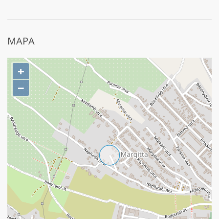
MAPA
+
−