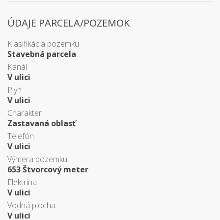
ÚDAJE PARCELA/POZEMOK
Klasifikácia pozemku
Stavebná parcela
Kanál
V ulici
Plyn
V ulici
Charakter
Zastavaná oblasť
Telefón
V ulici
Výmera pozemku
653 Štvorcový meter
Elektrina
V ulici
Vodná plocha
V ulici