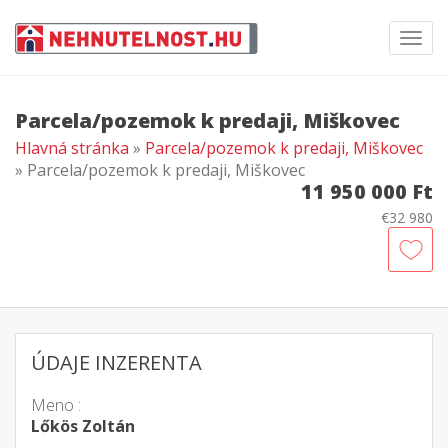
Toggl
navig
Parcela/pozemok k predaji, Miškovec
Hlavná stránka
»
Parcela/pozemok k predaji, Miškovec
» Parcela/pozemok k predaji, Miškovec
11 950 000 Ft
€32 980
ÚDAJE INZERENTA
Meno :
Lőkös Zoltán