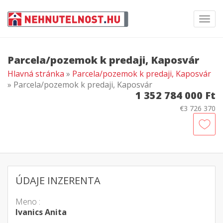
Toggl
navig
Parcela/pozemok k predaji, Kaposvár
Hlavná stránka
»
Parcela/pozemok k predaji, Kaposvár
» Parcela/pozemok k predaji, Kaposvár
1 352 784 000 Ft
€3 726 370
ÚDAJE INZERENTA
Meno :
Ivanics Anita