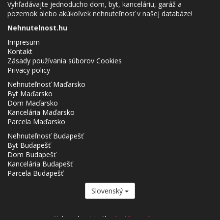
Vyhľadávajte jednoducho dom, byt, kanceláriu, garáž a
pozemok alebo akúkoľvek nehnuteľnosť v našej databáze!
Nehnutelnost.hu
Impresum
Kontakt
Zásady používania súborov Cookies
Privacy policy
Nehnuteľnosť Maďarsko
Byt Maďarsko
Dom Maďarsko
Kancelária Maďarsko
Parcela Maďarsko
Nehnuteľnosť Budapešť
Byt Budapešť
Dom Budapešť
Kancelária Budapešť
Parcela Budapešť
Slovenský
Nehnutelnost.hu člen
Real Estate Group.