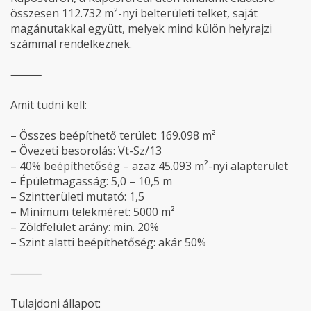
összesen 112.732 m²-nyi belterületi telket, saját
magánutakkal együtt, melyek mind külön helyrajzi
számmal rendelkeznek.
⸻
Amit tudni kell:
– Összes beépíthető terület: 169.098 m²
– Övezeti besorolás: Vt-Sz/13
– 40% beépíthetőség – azaz 45.093 m²-nyi alapterület
– Épületmagasság: 5,0 – 10,5 m
– Szintterületi mutató: 1,5
– Minimum telekméret: 5000 m²
– Zöldfelület arány: min. 20%
– Szint alatti beépíthetőség: akár 50%
⸻
Tulajdoni állapot: