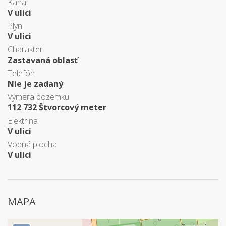
Kanál
V ulici
Plyn
V ulici
Charakter
Zastavaná oblasť
Telefón
Nie je zadaný
Výmera pozemku
112 732 Štvorcový meter
Elektrina
V ulici
Vodná plocha
V ulici
MAPA