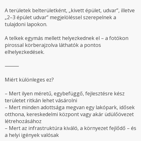
A területek belterületként, „kivett épület, udvar”, illetve
„2–3 épület udvar” megjelöléssel szerepelnek a
tulajdoni lapokon.
A telkek egymás mellett helyezkednek el – a fotókon
pirossal körberajzolva láthatók a pontos
elhelyezkedések.
⸻
Miért különleges ez?
– Mert ilyen méretű, egybefüggő, fejlesztésre kész
területet ritkán lehet vásárolni
– Mert minden adottsága megvan egy lakópark, idősek
otthona, kereskedelmi központ vagy akár üdülőövezet
létrehozásához
– Mert az infrastruktúra kiváló, a környezet fejlődő – és
a helyi igények valósak