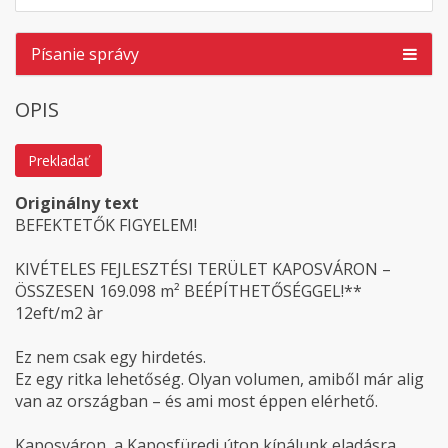
Písanie správy
OPIS
Prekladať
Originálny text
BEFEKTETŐK FIGYELEM!
KIVÉTELES FEJLESZTÉSI TERÜLET KAPOSVÁRON –
ÖSSZESEN 169.098 m² BEÉPÍTHETŐSÉGGEL!**
12eft/m2 àr
Ez nem csak egy hirdetés.
Ez egy ritka lehetőség. Olyan volumen, amiből már alig
van az országban – és ami most éppen elérhető.
Kaposváron, a Kaposfüredi úton kínálunk eladásra