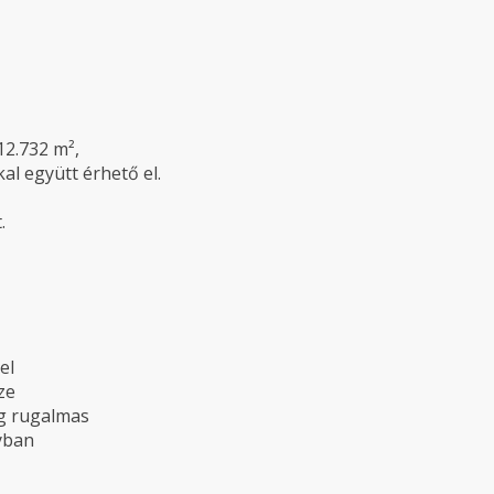
12.732 m²,
l együtt érhető el.
.
el
ze
ég rugalmas
yban