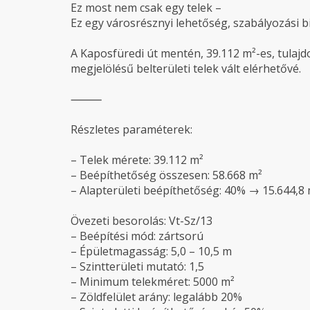
Ez most nem csak egy telek –
Ez egy városrésznyi lehetőség, szabályozási b
A Kaposfüredi út mentén, 39.112 m²-es, tulajdo
megjelölésű belterületi telek vált elérhetővé.
⸻
Részletes paraméterek:
– Telek mérete: 39.112 m²
– Beépíthetőség összesen: 58.668 m²
– Alapterületi beépíthetőség: 40% → 15.644,8
Övezeti besorolás: Vt-Sz/13
– Beépítési mód: zártsorú
– Épületmagasság: 5,0 – 10,5 m
– Szintterületi mutató: 1,5
– Minimum telekméret: 5000 m²
– Zöldfelület arány: legalább 20%