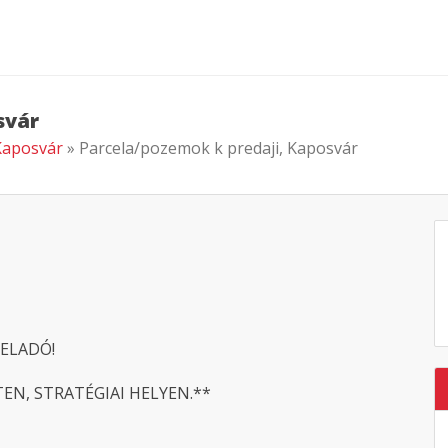
svár
 Kaposvár
» Parcela/pozemok k predaji, Kaposvár
 ELADÓ!
EN, STRATÉGIAI HELYEN.**