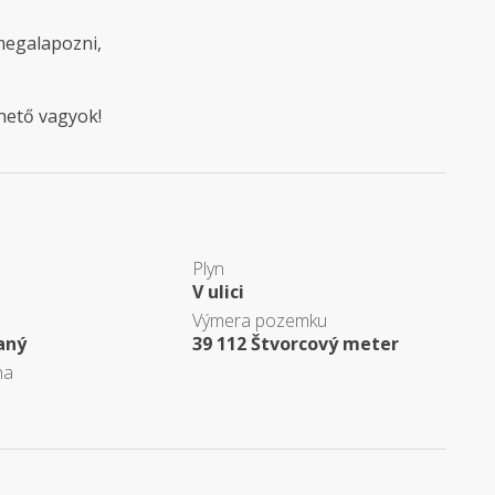
megalapozni,
hető vagyok!
Plyn
V ulici
Výmera pozemku
aný
39 112 Štvorcový meter
ha