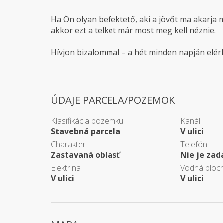
Ha Ön olyan befektető, aki a jövőt ma akarja 
akkor ezt a telket már most meg kell néznie.
Hívjon bizalommal – a hét minden napján elér
ÚDAJE PARCELA/POZEMOK
Klasifikácia pozemku
Kanál
Stavebná parcela
V ulici
Charakter
Telefón
Zastavaná oblasť
Nie je zad
Elektrina
Vodná ploc
V ulici
V ulici