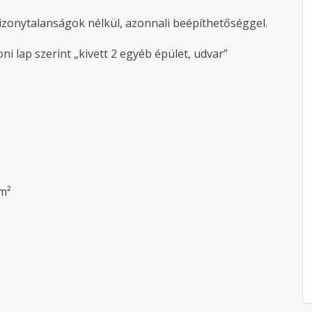
izonytalanságok nélkül, azonnali beépíthetőséggel.
ni lap szerint „kivett 2 egyéb épület, udvar”
 m²