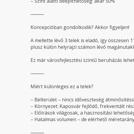
– Szint alatti beépíthetőség: akár 50%
⸻
Koncepcióban gondolkodik? Akkor figyeljen!
A mellette lévő 3 telek is eladó, így összesen 1
plusz külön helyrajzi számon lévő magánutakka
Ez már városfejlesztési szintű beruházás lehet
⸻
Miért különleges ez a telek?
– Belterület – nincs időveszteség átminősítéss
– Környezet: Kaposvár fejlődő, frekventált rés
– Előírások világosak, a hasznosítási lehetős
– Hatalmas volumen – de elérhető méretarán
⸻