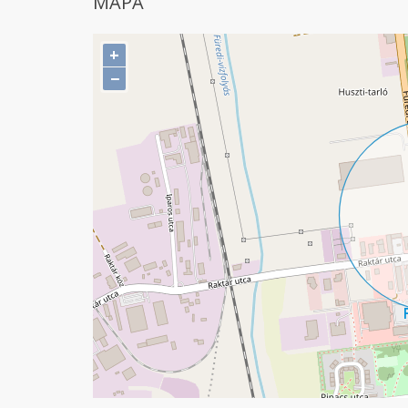
MAPA
+
−