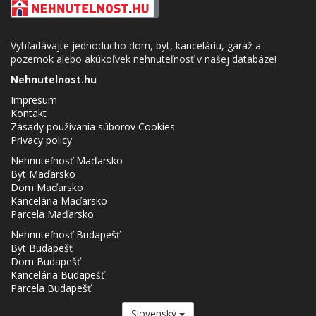
Vyhľadávajte jednoducho dom, byt, kanceláriu, garáž a
pozemok alebo akúkoľvek nehnuteľnosť v našej databáze!
Nehnutelnost.hu
Impresum
Kontakt
Zásady používania súborov Cookies
Privacy policy
Nehnuteľnosť Maďarsko
Byt Maďarsko
Dom Maďarsko
Kancelária Maďarsko
Parcela Maďarsko
Nehnuteľnosť Budapešť
Byt Budapešť
Dom Budapešť
Kancelária Budapešť
Parcela Budapešť
Slovenský