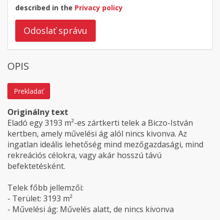
described in the
Privacy policy
Odoslať správu
OPIS
Prekladať
Originálny text
Eladó egy 3193 m²-es zártkerti telek a Biczo-István
kertben, amely művelési ág alól nincs kivonva. Az
ingatlan ideális lehetőség mind mezőgazdasági, mind
rekreációs célokra, vagy akár hosszú távú
befektetésként.
Telek főbb jellemzői:
- Terület: 3193 m²
- Művelési ág: Művelés alatt, de nincs kivonva