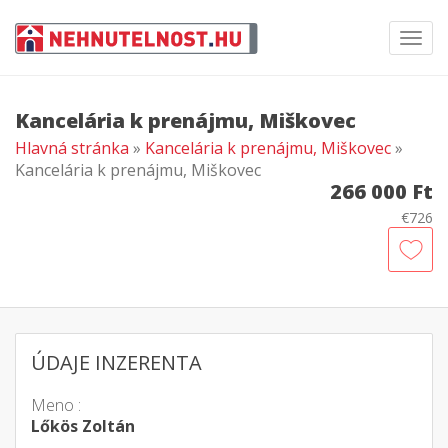
Toggl
navig
Kancelária k prenájmu, Miškovec
Hlavná stránka
»
Kancelária k prenájmu, Miškovec
»
Kancelária k prenájmu, Miškovec
266 000 Ft
€726
ÚDAJE INZERENTA
Meno :
Lőkös Zoltán