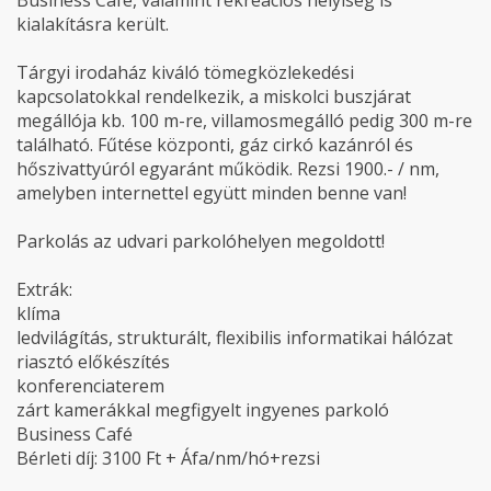
Business Café, valamint rekreációs helyiség is
kialakításra került.
Tárgyi irodaház kiváló tömegközlekedési
kapcsolatokkal rendelkezik, a miskolci buszjárat
megállója kb. 100 m-re, villamosmegálló pedig 300 m-re
található. Fűtése központi, gáz cirkó kazánról és
hőszivattyúról egyaránt működik. Rezsi 1900.- / nm,
amelyben internettel együtt minden benne van!
Parkolás az udvari parkolóhelyen megoldott!
Extrák:
klíma
ledvilágítás, strukturált, flexibilis informatikai hálózat
riasztó előkészítés
konferenciaterem
zárt kamerákkal megfigyelt ingyenes parkoló
Business Café
Bérleti díj: 3100 Ft + Áfa/nm/hó+rezsi