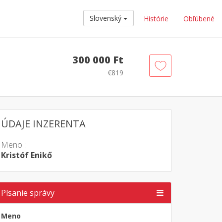
Slovenský
Histórie
Obľúbené
300 000 Ft
€819
ÚDAJE INZERENTA
Meno :
Kristóf Enikő
Písanie správy
Meno