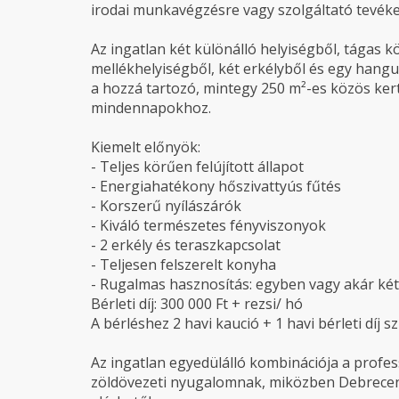
irodai munkavégzésre vagy szolgáltató tevék
Az ingatlan két különálló helyiségből, tágas kö
mellékhelyiségből, két erkélyből és egy hangu
a hozzá tartozó, mintegy 250 m²-es közös kert
mindennapokhoz.
Kiemelt előnyök:
- Teljes körűen felújított állapot
- Energiahatékony hőszivattyús fűtés
- Korszerű nyílászárók
- Kiváló természetes fényviszonyok
- 2 erkély és teraszkapcsolat
- Teljesen felszerelt konyha
- Rugalmas hasznosítás: egyben vagy akár két
Bérleti díj: 300 000 Ft + rezsi/ hó
A bérléshez 2 havi kaució + 1 havi bérleti díj 
Az ingatlan egyedülálló kombinációja a profe
zöldövezeti nyugalomnak, miközben Debrecen 