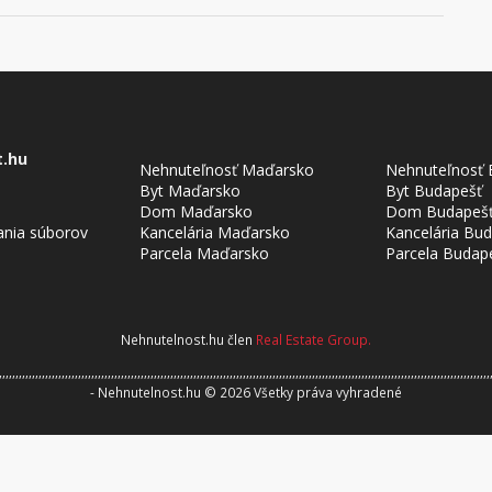
t.hu
Nehnuteľnosť Maďarsko
Nehnuteľnosť 
Byt Maďarsko
Byt Budapešť
Dom Maďarsko
Dom Budapeš
ania súborov
Kancelária Maďarsko
Kancelária Bu
Parcela Maďarsko
Parcela Budap
Nehnutelnost.hu člen
Real Estate Group.
,,,,,,,,,,,,,,,,,,,,,,,,,,,,,,,,,,,,,,,,,,,,,,,,,,,,,,,,,,,,,,,,,,,,,,,,,,,,,,,,,,,,,,,,,,,,,,,,,,,,,,,,,,,,,,,,,,,,,,,,,,,,,,,,,,,,,,,,,,,,,,,,,,,,,
aw
- Nehnutelnost.hu © 2026 Všetky práva vyhradené