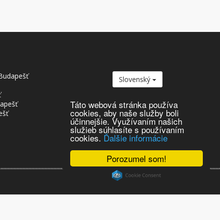
Budapešť
Slovenský
ť
Táto webová stránka používa
dapešť
cookies, aby naše služby boli
ešť
účinnejšie. Využívaním našich
služieb súhlasíte s používaním
cookies.
Ďalšie informácie
Porozumel som!
,,,,,,,,,,,,,,,,,,,,,,,,,,,,,,,,,,,,,,,,,,,,,,,,,,,,,,,,,,,,,,,,,,,,,,,,,,,,,,,,,,,,,,,,,,,,,,,,,,,,,,,,,,,,,,,,,,,,,,,,,,,,,,,,,,,,,,,,,,,,,,,,,,,,,,