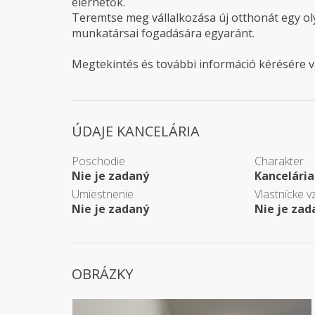
elérhetők.
Teremtse meg vállalkozása új otthonát egy ol
munkatársai fogadására egyaránt.
Megtekintés és további információ kérésére v
ÚDAJE KANCELÁRIA
Poschodie
Charakter
Nie je zadaný
Kancelária
Umiestnenie
Vlastnícke v
Nie je zadaný
Nie je zad
OBRÁZKY