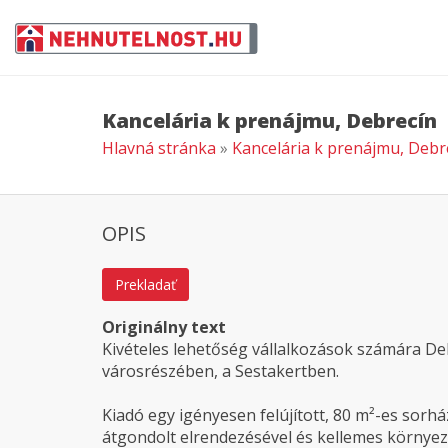
Kancelária k prenájmu, Debrecín
Hlavná stránka
»
Kancelária k prenájmu, Debr
OPIS
Prekladať
Originálny text
Kivételes lehetőség vállalkozások számára De
városrészében, a Sestakertben.
Kiadó egy igényesen felújított, 80 m²-es sorh
átgondolt elrendezésével és kellemes környezet