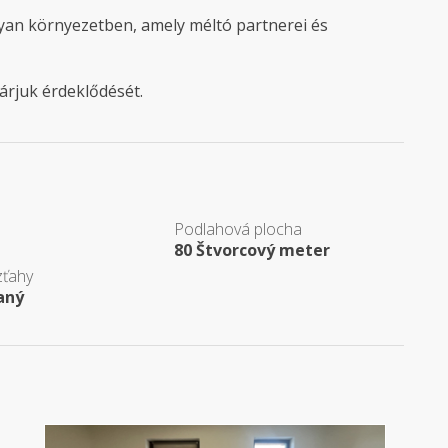
yan környezetben, amely méltó partnerei és
árjuk érdeklődését.
Podlahová plocha
80 Štvorcový meter
zťahy
aný