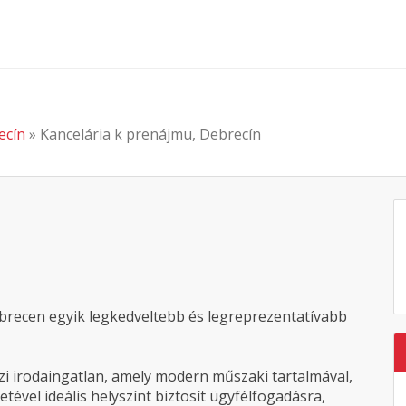
ecín
» Kancelária k prenájmu, Debrecín
brecen egyik legkedveltebb és legreprezentatívabb
ázi irodaingatlan, amely modern műszaki tartalmával,
ével ideális helyszínt biztosít ügyfélfogadásra,