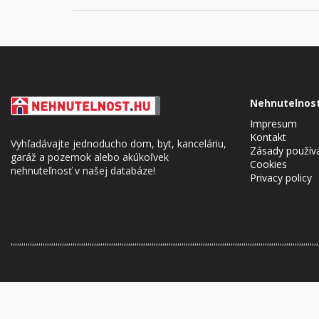
Nehnutelnos
Impresum
Kontakt
Vyhľadávajte jednoducho dom, byt, kanceláriu,
Zásady použív
garáž a pozemok alebo akúkoľvek
Cookies
nehnuteľnosť v našej databáze!
Privacy policy
,,,,,,,,,,,,,,,,,,,,,,,,,,,,,,,,,,,,,,,,,,,,,,,,,,,,,,,,,,,,,,,,,,,,,,,,,,,,,,,,,,,,,,,,,,,,,,,,,,,,,,,,,,,,,,,,,,,,,,,,,,,,,,,,,,,,,,,,,,,,,,,,
Cookie Consent plugin for the EU cookie l