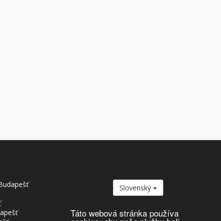
Budapešť
Slovenský
ť
Táto webová stránka používa
dapešť