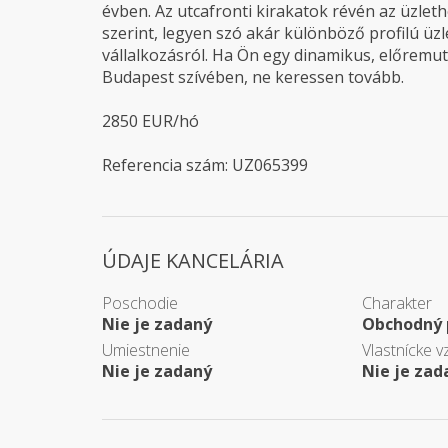
évben. Az utcafronti kirakatok révén az üzlet
szerint, legyen szó akár különböző profilú üz
vállalkozásról. Ha Ön egy dinamikus, előremutat
Budapest szívében, ne keressen tovább.
2850 EUR/hó
Referencia szám: UZ065399
ÚDAJE KANCELÁRIA
Poschodie
Charakter
Nie je zadaný
Obchodný 
Umiestnenie
Vlastnícke v
Nie je zadaný
Nie je zad