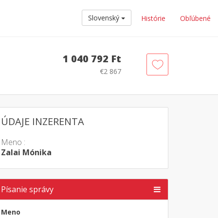
Slovenský
Histórie
Obľúbené
1 040 792 Ft
€2 867
ÚDAJE INZERENTA
Meno :
Zalai Mónika
Písanie správy
Meno