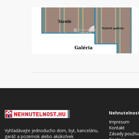
Nehnutelnos
Impresum
Kontakt
Vyhľadávajte jednoducho dom, byt, kanceláriu,
Zásady použív
garáž a pozemok alebo akúkoľvek