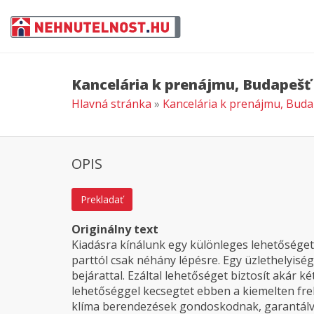
Kancelária k prenájmu, Budapešť
Hlavná stránka
»
Kancelária k prenájmu, Bud
OPIS
Prekladať
Originálny text
Kiadásra kínálunk egy különleges lehetőséget
parttól csak néhány lépésre. Egy üzlethelyiség,
bejárattal. Ezáltal lehetőséget biztosít akár két
lehetőséggel kecsegtet ebben a kiemelten fre
klíma berendezések gondoskodnak, garantálv