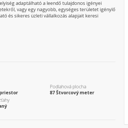
helyiség adaptálható a leendő tulajdonos igényei
letekről, vagy egy nagyobb, egységes területet igénylő
ó és sikeres üzleti vállalkozás alapjait keresi
Podlahová plocha
priestor
87 Štvorcový meter
zťahy
aný