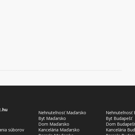
t.hu
Nehnuteľnosť Maďarsko
Nehnuteľnosť 
Byt Maďarsko
Byt Budapešť
Dom Maďarsko
Dom Budapeš
ania súborov
Kancelária Maďarsko
Kancelária Bu