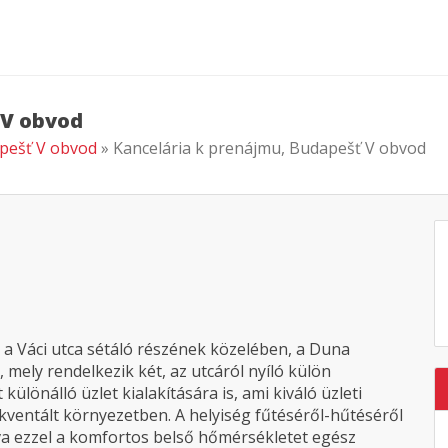
 V obvod
apešť V obvod
» Kancelária k prenájmu, Budapešť V obvod
 a Váci utca sétáló részének közelében, a Duna
 mely rendelkezik két, az utcáról nyíló külön
 különálló üzlet kialakítására is, ami kiváló üzleti
kventált környezetben. A helyiség fűtéséről-hűtéséről
a ezzel a komfortos belső hőmérsékletet egész