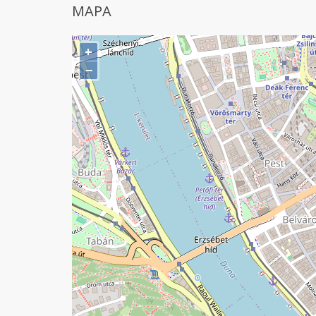
MAPA
+
−