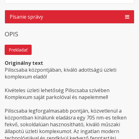
Písanie správy
OPIS
Prekladať
Originálny text
Piliscsaba központjában, kiváló adottságú üzleti
komplexum eladó!
Kivételes üzleti lehetőség Piliscsaba szívében
Komplexum saját parkolóval és napelemmel!
Piliscsaba legforgalmasabb pontján, közvetlenül a
központban kínálunk eladásra egy 705 nm-es telken
fekvő, sokoldalúan hasznosítható, kiváló műszaki
állapotú üzleti komplexumot. Az ingatlan modern
technológiával és rendkívül kedvező fenntartási