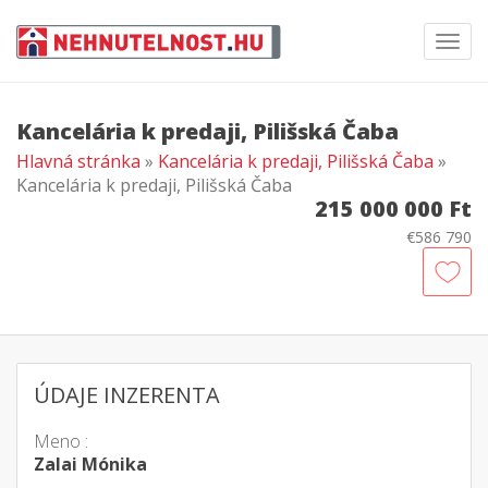
Toggl
navig
Kancelária k predaji, Pilišská Čaba
Hlavná stránka
»
Kancelária k predaji, Pilišská Čaba
»
Kancelária k predaji, Pilišská Čaba
215 000 000 Ft
€586 790
ÚDAJE INZERENTA
Meno :
Zalai Mónika