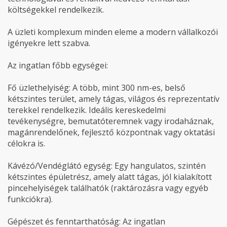
költségekkel rendelkezik.
A üzleti komplexum minden eleme a modern vállalkozói
igényekre lett szabva.
Az ingatlan főbb egységei:
Fő üzlethelyiség: A több, mint 300 nm-es, belső
kétszintes terület, amely tágas, világos és reprezentatív
terekkel rendelkezik. Ideális kereskedelmi
tevékenységre, bemutatóteremnek vagy irodaháznak,
magánrendelőnek, fejlesztő központnak vagy oktatási
célokra is.
Kávézó/Vendéglátó egység: Egy hangulatos, szintén
kétszintes épületrész, amely alatt tágas, jól kialakított
pincehelyiségek találhatók (raktározásra vagy egyéb
funkciókra).
Gépészet és fenntarthatóság: Az ingatlan