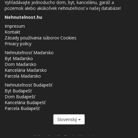
Vyhľadávajte jednoducho dom, byt, kanceláriu, garáž a
pozemok alebo akúkoľvek nehnuteľnosť v našej databáze!
Nehnutelnost.hu
Impresum
Kontakt
Zásady používania súborov Cookies
Privacy policy
Nehnuteľnosť Maďarsko
Byt Maďarsko
Dom Maďarsko
Kancelária Maďarsko
Parcela Maďarsko
Nehnuteľnosť Budapešť
Byt Budapešť
Dom Budapešť
Kancelária Budapešť
Parcela Budapešť
Slovenský
Nehnutelnost.hu člen
Real Estate Group.