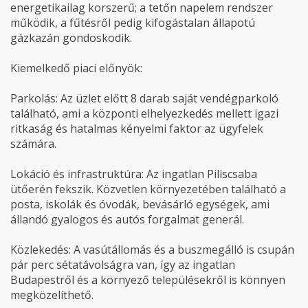
energetikailag korszerű; a tetőn napelem rendszer
működik, a fűtésről pedig kifogástalan állapotú
gázkazán gondoskodik.
Kiemelkedő piaci előnyök:
Parkolás: Az üzlet előtt 8 darab saját vendégparkoló
található, ami a központi elhelyezkedés mellett igazi
ritkaság és hatalmas kényelmi faktor az ügyfelek
számára.
Lokáció és infrastruktúra: Az ingatlan Piliscsaba
ütőerén fekszik. Közvetlen környezetében található a
posta, iskolák és óvodák, bevásárló egységek, ami
állandó gyalogos és autós forgalmat generál.
Közlekedés: A vasútállomás és a buszmegálló is csupán
pár perc sétatávolságra van, így az ingatlan
Budapestről és a környező településekről is könnyen
megközelíthető.