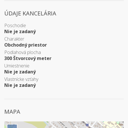
ÚDAJE KANCELÁRIA
Poschodie
Nie je zadaný
Charakter
Obchodný priestor
Podlahová plocha
300 Štvorcový meter
Umiestnenie
Nie je zadaný
Vlastnícke vzťahy
Nie je zadaný
MAPA