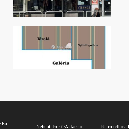
t.hu
Nehnuteľnosť Maďarsko
Nehnuteľnosť 