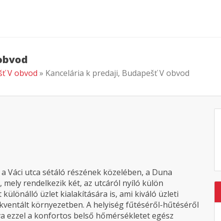
 obvod
ešť V obvod
» Kancelária k predaji, Budapešť V obvod
 a Váci utca sétáló részének közelében, a Duna
 mely rendelkezik két, az utcáról nyíló külön
 különálló üzlet kialakítására is, ami kiváló üzleti
kventált környezetben. A helyiség fűtéséről-hűtéséről
 ezzel a konfortos belső hőmérsékletet egész