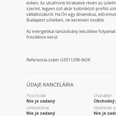
évben. Az utcafronti kirakatok révén az üzlet
szerint, legyen szó akár különböző profilú üz
vállalkozásról. Ha Ön egy dinamikus, előremutat
Budapest szívében, ne keressen tovább.
Az energetikai tanúsítvány készítése folyamatb
frissítésre kerül.
Referencia szám: UZ011298-NOK
ÚDAJE KANCELÁRIA
Poschodie
Charakter
Nie je zadaný
Obchodný 
Umiestnenie
Vlastnícke v
Nie je zadaný
Nie je zad