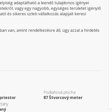
helyiség adaptálható a leendő tulajdonos igényei
letekről, vagy egy nagyobb, egységes területet igénylő
ó és sikeres üzleti vállalkozás alapjait keresi
an van, amint rendelkezésre áll, úgy azzal a hirdetés
Podlahová plocha
priestor
87 Štvorcový meter
zťahy
aný