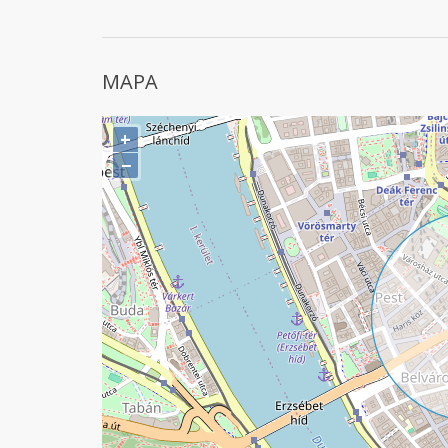
MAPA
+
−