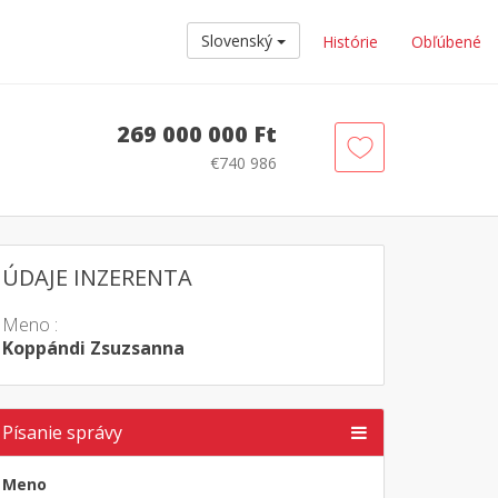
Slovenský
Histórie
Obľúbené
269 000 000 Ft
€740 986
ÚDAJE INZERENTA
Meno :
Koppándi Zsuzsanna
Písanie správy
Meno