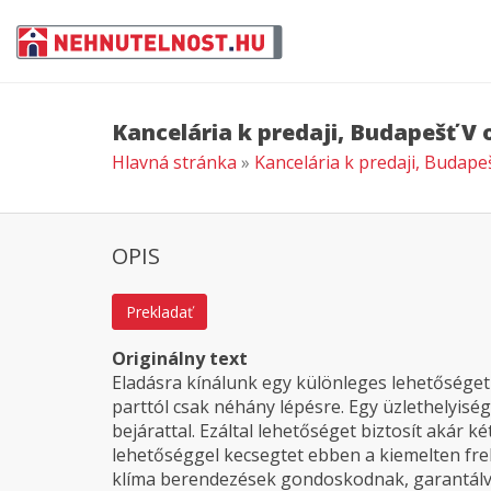
Kancelária k predaji, Budapešť V
Hlavná stránka
»
Kancelária k predaji, Budap
OPIS
Prekladať
Originálny text
Eladásra kínálunk egy különleges lehetőséget
parttól csak néhány lépésre. Egy üzlethelyiség,
bejárattal. Ezáltal lehetőséget biztosít akár két
lehetőséggel kecsegtet ebben a kiemelten fre
klíma berendezések gondoskodnak, garantálva