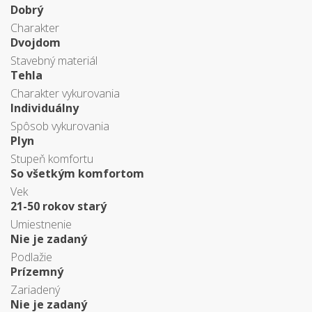
Dobrý
Charakter
Dvojdom
Stavebný materiál
Tehla
Charakter vykurovania
Individuálny
Spôsob vykurovania
Plyn
Stupeň komfortu
So všetkým komfortom
Vek
21-50 rokov starý
Umiestnenie
Nie je zadaný
Podlažie
Prízemný
Zariadený
Nie je zadaný