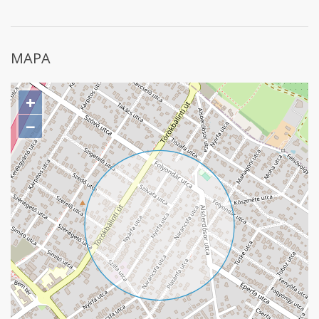
MAPA
+
−