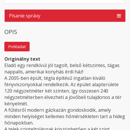
Písanie správy
OPIS
Prekladať
Originálny text
Eladó egy rendkívül jól tagolt, belső kétszintes, tágas
nappalis, amerikai konyhás érdi ház!
A 2005-ben épült, tégla építésű ingatlan kiváló
fényviszonyokkal rendelkezik. Az épület alapterülete
120 négyzetméter két szinten, így összesen 240
négyzetméterben élvezheti a jövőbeli tulajdonos a tér
kényelmét.
A fűtésről modern gázkazán gondoskodik, amely
minden helyiséget kellemes hőmérsékleten tart a hideg
hónapokban.
A telek szinteltolásnak köszönhetően a két szint