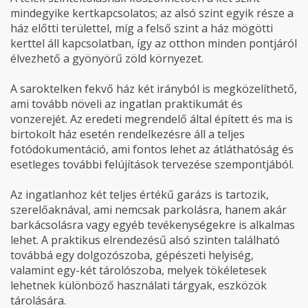
mindegyike kertkapcsolatos; az alsó szint egyik része a
ház előtti területtel, míg a felső szint a ház mögötti
kerttel áll kapcsolatban, így az otthon minden pontjáról
élvezhető a gyönyörű zöld környezet.
A saroktelken fekvő ház két irányból is megközelíthető,
ami tovább növeli az ingatlan praktikumát és
vonzerejét. Az eredeti megrendelő által épített és ma is
birtokolt ház esetén rendelkezésre áll a teljes
fotódokumentáció, ami fontos lehet az átláthatóság és
esetleges további felújítások tervezése szempontjából.
Az ingatlanhoz két teljes értékű garázs is tartozik,
szerelőaknával, ami nemcsak parkolásra, hanem akár
barkácsolásra vagy egyéb tevékenységekre is alkalmas
lehet. A praktikus elrendezésű alsó szinten található
továbbá egy dolgozószoba, gépészeti helyiség,
valamint egy-két tárolószoba, melyek tökéletesek
lehetnek különböző használati tárgyak, eszközök
tárolására.