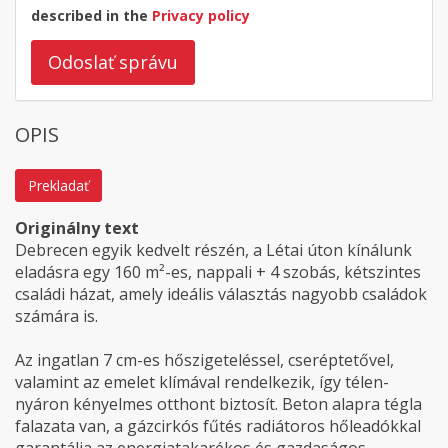
described in the
Privacy policy
Odoslať správu
OPIS
Prekladať
Originálny text
Debrecen egyik kedvelt részén, a Létai úton kínálunk
eladásra egy 160 m²-es, nappali + 4 szobás, kétszintes
családi házat, amely ideális választás nagyobb családok
számára is.
Az ingatlan 7 cm-es hőszigeteléssel, cseréptetővel,
valamint az emelet klímával rendelkezik, így télen-
nyáron kényelmes otthont biztosít. Beton alapra tégla
falazata van, a gázcirkós fűtés radiátoros hőleadókkal