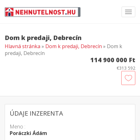
Toggl
navig
Dom k predaji, Debrecín
Hlavná stránka
»
Dom k predaji, Debrecín
» Dom k
predaji, Debrecín
114 900 000 Ft
€313 592
ÚDAJE INZERENTA
Meno :
Poráczki Ádám