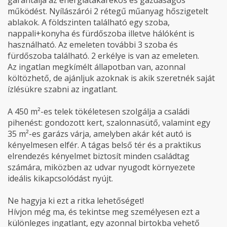
garantálja az energiatakarékos és gazdaságos
működést. Nyílászárói 2 rétegű műanyag hőszigetelt
ablakok. A földszinten található egy szoba,
nappali+konyha és fürdőszoba illetve hálóként is
használható. Az emeleten további 3 szoba és
fürdőszoba található. 2 erkélye is van az emeleten.
Az ingatlan megkímélt állapotban van, azonnal
költözhető, de ajánljuk azoknak is akik szeretnék saját
ízlésükre szabni az ingatlant.
A 450 m²-es telek tökéletesen szolgálja a családi
pihenést: gondozott kert, szalonnasütő, valamint egy
35 m²-es garázs várja, amelyben akár két autó is
kényelmesen elfér. A tágas belső tér és a praktikus
elrendezés kényelmet biztosít minden családtag
számára, miközben az udvar nyugodt környezete
ideális kikapcsolódást nyújt.
Ne hagyja ki ezt a ritka lehetőséget!
Hívjon még ma, és tekintse meg személyesen ezt a
különleges ingatlant, egy azonnal birtokba vehető