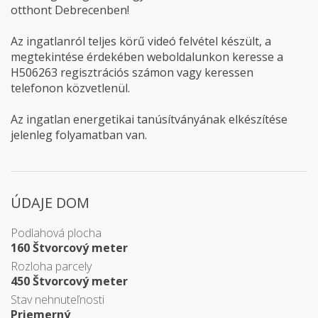
otthont Debrecenben!
Az ingatlanról teljes körű videó felvétel készült, a
megtekintése érdekében weboldalunkon keresse a
H506263 regisztrációs számon vagy keressen
telefonon közvetlenül.
Az ingatlan energetikai tanúsítványának elkészítése
jelenleg folyamatban van.
ÚDAJE DOM
Podlahová plocha
160 Štvorcový meter
Rozloha parcely
450 Štvorcový meter
Stav nehnuteľnosti
Priemerný