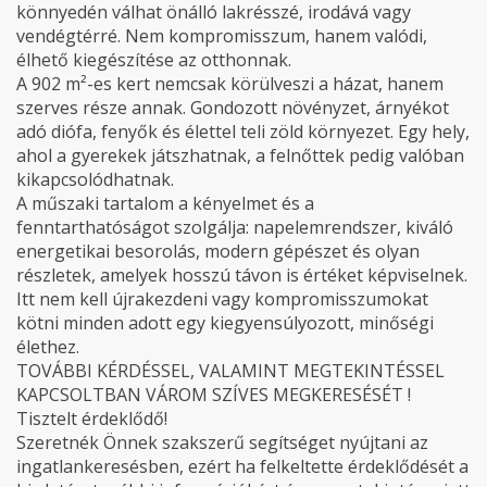
könnyedén válhat önálló lakrésszé, irodává vagy
vendégtérré. Nem kompromisszum, hanem valódi,
élhető kiegészítése az otthonnak.
A 902 m²-es kert nemcsak körülveszi a házat, hanem
szerves része annak. Gondozott növényzet, árnyékot
adó diófa, fenyők és élettel teli zöld környezet. Egy hely,
ahol a gyerekek játszhatnak, a felnőttek pedig valóban
kikapcsolódhatnak.
A műszaki tartalom a kényelmet és a
fenntarthatóságot szolgálja: napelemrendszer, kiváló
energetikai besorolás, modern gépészet és olyan
részletek, amelyek hosszú távon is értéket képviselnek.
Itt nem kell újrakezdeni vagy kompromisszumokat
kötni minden adott egy kiegyensúlyozott, minőségi
élethez.
TOVÁBBI KÉRDÉSSEL, VALAMINT MEGTEKINTÉSSEL
KAPCSOLTBAN VÁROM SZÍVES MEGKERESÉSÉT !
Tisztelt érdeklődő!
Szeretnék Önnek szakszerű segítséget nyújtani az
ingatlankeresésben, ezért ha felkeltette érdeklődését a