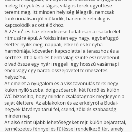
meleg fények és a tágas, világos terek együttese
teremt meg. Itt minden helyiség lélegzik, nemcsak
funkcionálisan jól működik, hanem érzelmileg is
kapcsolódik az ott élőkhöz.
A 273 m²-es ház elrendezése tudatosan a családi élet
ritmusára épül. A földszinten egy nagy, egybefüggő
élettér nyílik meg: nappali, étkező és konyha
harmóniája, közvetlen kapcsolattal a teraszhoz és a
kerthez. Itt a kinti és benti világ szinte észrevétlenül
olvad össze egy nyári reggeli, egy hosszú vasárnapi
ebéd vagy egy baráti összejövetel természetes
helyszíne.
Az emelet a nyugalom és a visszavonulás tere: négy
külön nyíló szoba, dolgozósarok, két fürdő és külön
WC biztosítja, hogy minden családtagnak meglegyen a
saját élettere. Az ablakokon és az erkélyről a Budai-
hegyek látványa tárul fel, csend, zöld és szabadság
minden nap.
Az alsó szint újabb lehetőségeket rejt: külön bejárattal,
természetes fénnyel és fűtéssel rendelkező tér, amely