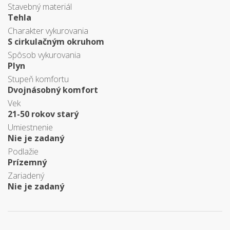
Stavebný materiál
Tehla
Charakter vykurovania
S cirkulačným okruhom
Spôsob vykurovania
Plyn
Stupeň komfortu
Dvojnásobný komfort
Vek
21-50 rokov starý
Umiestnenie
Nie je zadaný
Podlažie
Prízemný
Zariadený
Nie je zadaný