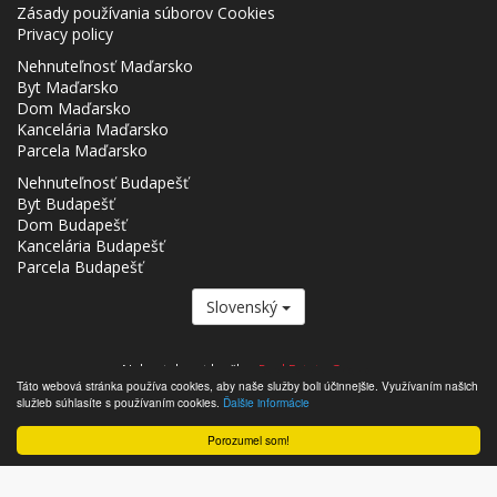
Zásady používania súborov Cookies
Privacy policy
Nehnuteľnosť Maďarsko
Byt Maďarsko
Dom Maďarsko
Kancelária Maďarsko
Parcela Maďarsko
Nehnuteľnosť Budapešť
Byt Budapešť
Dom Budapešť
Kancelária Budapešť
Parcela Budapešť
Slovenský
Nehnutelnost.hu člen
Real Estate Group.
Táto webová stránka používa cookies, aby naše služby boli účinnejšie. Využívaním našich
,,,,,,,,,,,,,,,,,,,,,,,,,,,,,,,,,,,,,,,,,,,,,,,,,,,,,,,,,,,,,,,,,,,,,,,,,,,,,,,,,,,,,,,,,,,,,,,,,,,,,,,,,,,,,,,,,,,,,,,,,,,,,,,,,,,,,,,,,,,,,,,,
služieb súhlasíte s používaním cookies.
Ďalšie informácie
- Nehnutelnost.hu © 2026 Všetky práva vyhradené
Porozumel som!