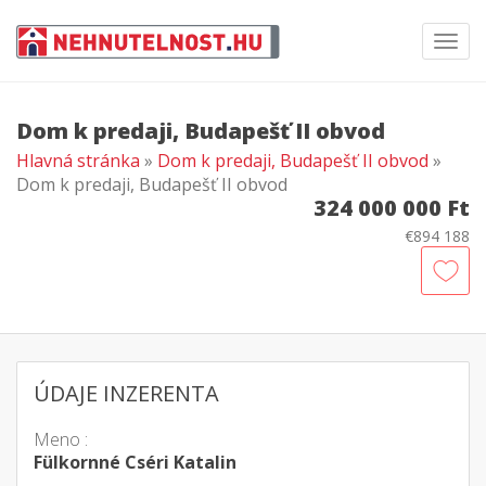
Toggl
navig
Dom k predaji, Budapešť II obvod
Hlavná stránka
»
Dom k predaji, Budapešť II obvod
»
Dom k predaji, Budapešť II obvod
324 000 000 Ft
€894 188
ÚDAJE INZERENTA
Meno :
Fülkornné Cséri Katalin