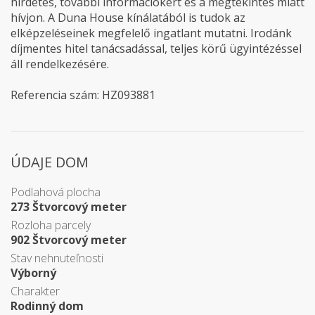
hirdetés, további információkért és a megtekintés miatt
hívjon. A Duna House kínálatából is tudok az
elképzeléseinek megfelelő ingatlant mutatni. Irodánk
díjmentes hitel tanácsadással, teljes körű ügyintézéssel
áll rendelkezésére.
Referencia szám: HZ093881
ÚDAJE DOM
Podlahová plocha
273 Štvorcový meter
Rozloha parcely
902 Štvorcový meter
Stav nehnuteľnosti
Výborný
Charakter
Rodinný dom