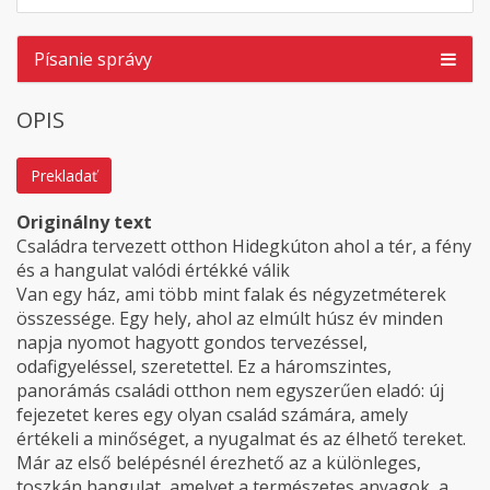
Písanie správy
OPIS
Prekladať
Originálny text
Családra tervezett otthon Hidegkúton ahol a tér, a fény
és a hangulat valódi értékké válik
Van egy ház, ami több mint falak és négyzetméterek
összessége. Egy hely, ahol az elmúlt húsz év minden
napja nyomot hagyott gondos tervezéssel,
odafigyeléssel, szeretettel. Ez a háromszintes,
panorámás családi otthon nem egyszerűen eladó: új
fejezetet keres egy olyan család számára, amely
értékeli a minőséget, a nyugalmat és az élhető tereket.
Már az első belépésnél érezhető az a különleges,
toszkán hangulat, amelyet a természetes anyagok, a