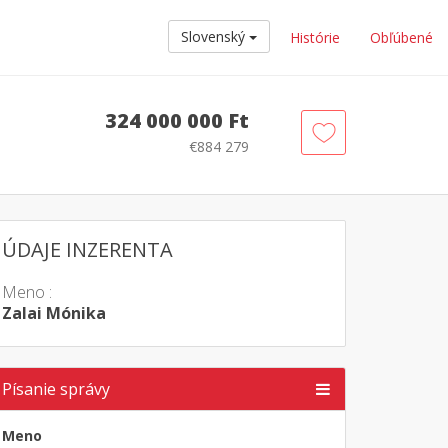
Slovenský
Histórie
Obľúbené
324 000 000 Ft
€884 279
ÚDAJE INZERENTA
Meno :
Zalai Mónika
Písanie správy
Meno