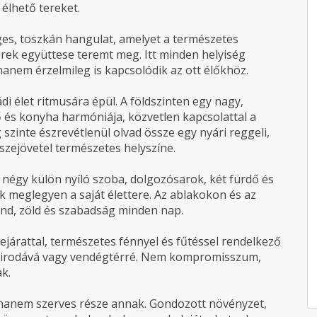
 élhető tereket.
ges, toszkán hangulat, amelyet a természetes
erek együttese teremt meg. Itt minden helyiség
hanem érzelmileg is kapcsolódik az ott élőkhöz.
i élet ritmusára épül. A földszinten egy nagy,
ő és konyha harmóniája, közvetlen kapcsolattal a
ág szinte észrevétlenül olvad össze egy nyári reggeli,
szejövetel természetes helyszíne.
 négy külön nyíló szoba, dolgozósarok, két fürdő és
k meglegyen a saját élettere. Az ablakokon és az
send, zöld és szabadság minden nap.
bejárattal, természetes fénnyel és fűtéssel rendelkező
é, irodává vagy vendégtérré. Nem kompromisszum,
k.
 hanem szerves része annak. Gondozott növényzet,