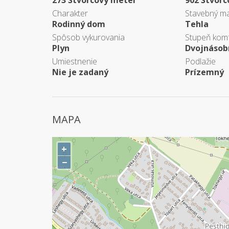
273 Štvorcový meter
902 Štvor
Charakter
Stavebný ma
Rodinný dom
Tehla
Spôsob vykurovania
Stupeň kom
Plyn
Dvojnásob
Umiestnenie
Podlažie
Nie je zadaný
Prízemný
MAPA
+
−