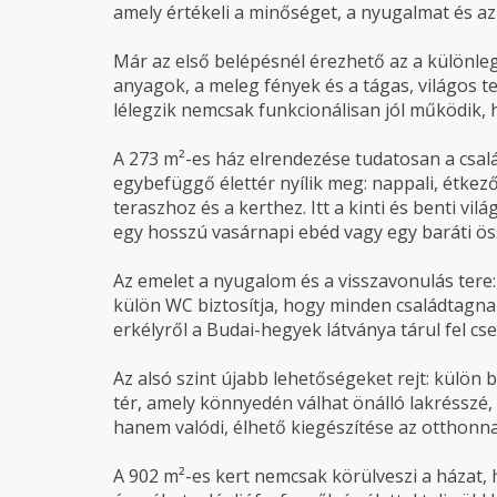
amely értékeli a minőséget, a nyugalmat és az
Már az első belépésnél érezhető az a különle
anyagok, a meleg fények és a tágas, világos t
lélegzik nemcsak funkcionálisan jól működik, 
A 273 m²-es ház elrendezése tudatosan a család
egybefüggő élettér nyílik meg: nappali, étkez
teraszhoz és a kerthez. Itt a kinti és benti vil
egy hosszú vasárnapi ebéd vagy egy baráti ös
Az emelet a nyugalom és a visszavonulás tere:
külön WC biztosítja, hogy minden családtagna
erkélyről a Budai-hegyek látványa tárul fel c
Az alsó szint újabb lehetőségeket rejt: külön 
tér, amely könnyedén válhat önálló lakréssz
hanem valódi, élhető kiegészítése az otthonna
A 902 m²-es kert nemcsak körülveszi a házat,