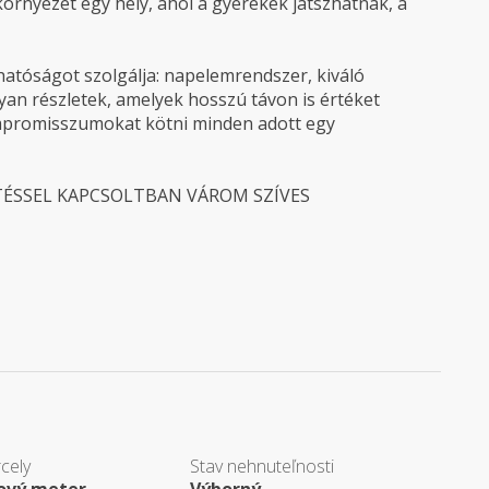
 környezet egy hely, ahol a gyerekek játszhatnak, a
hatóságot szolgálja: napelemrendszer, kiváló
yan részletek, amelyek hosszú távon is értéket
kompromisszumokat kötni minden adott egy
TÉSSEL KAPCSOLTBAN VÁROM SZÍVES
cely
Stav nehnuteľnosti