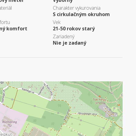
cový meter
Výborný
teriál
Charakter vykurovania
S cirkulačným okruhom
fortu
Vek
ný komfort
21-50 rokov starý
Zariadený
Nie je zadaný