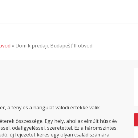
obvod
» Dom k predaji, Budapešť II obvod
r, a fény és a hangulat valódi értékké válik
terek összessége. Egy hely, ahol az elmúlt húsz év
l, odafigyeléssel, szeretettel. Ez a háromszintes,
ó: új fejezetet keres egy olyan család számára,