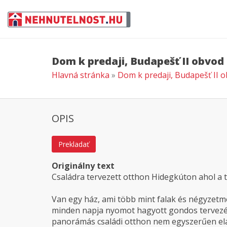
Dom k predaji, Budapešť II obvod
Hlavná stránka
»
Dom k predaji, Budapešť II 
OPIS
Prekladať
Originálny text
Családra tervezett otthon Hidegkúton ahol a té
Van egy ház, ami több mint falak és négyzetmé
minden napja nyomot hagyott gondos tervezésse
panorámás családi otthon nem egyszerűen elad