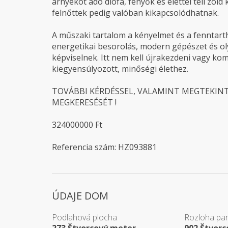
árnyékot adó diófa, fenyők és élettel teli zöld
felnőttek pedig valóban kikapcsolódhatnak.
A műszaki tartalom a kényelmet és a fenntart
energetikai besorolás, modern gépészet és ol
képviselnek. Itt nem kell újrakezdeni vagy 
kiegyensúlyozott, minőségi élethez.
TOVÁBBI KÉRDÉSSEL, VALAMINT MEGTEKIN
MEGKERESÉSÉT !
324000000 Ft
Referencia szám: HZ093881
ÚDAJE DOM
Podlahová plocha
Rozloha par