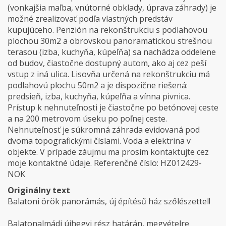
(vonkajšia maľba, vnútorné obklady, úprava záhrady) je
možné zrealizovať podľa vlastných predstáv
kupujúceho. Penzión na rekonštrukciu s podlahovou
plochou 30m2 a obrovskou panoramatickou strešnou
terasou (izba, kuchyňa, kúpeľňa) sa nachádza oddelene
od budov, čiastočne dostupný autom, ako aj cez peší
vstup z iná ulica. Lisovňa určená na rekonštrukciu má
podlahovú plochu 50m2 a je dispozične riešená:
predsieň, izba, kuchyňa, kúpeľňa a vínna pivnica.
Prístup k nehnuteľnosti je čiastočne po betónovej ceste
a na 200 metrovom úseku po poľnej ceste.
Nehnuteľnosť je súkromná záhrada evidovaná pod
dvoma topografickými číslami. Voda a elektrina v
objekte. V prípade záujmu ma prosím kontaktujte cez
moje kontaktné údaje. Referenčné číslo: HZ012429-
NOK
Originálny text
Balatoni örök panorámás, új építésű ház szőlészettel!
Balatonalmádi újhegyi rész határán, megvételre