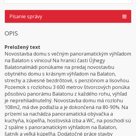
Písanie správy
OPIS
Preložený text
Novostavba domu s večným panoramatickým výhľadom
na Balaton s vinicou! Na hranici časti Újhegy
Balatonalmádi ponúkame na predaj novostavbu
obytného domu s krásnym výhľadom na Balaton,
strechy a závesné bezdrôtové, s penziónom a lisovňou.
Pozemok s rozlohou 3 600 metrov štvorcových ponúka
pôsobivú panorámu Balatonu z každého rohu, výhľad
je neprehliadnuteľný. Novostavba domu má rozlohu
108m2, má dve podlažia a je dokončená na 80-90%. Na
prízemí sa nachádza panoramatická obývačka a
kuchyňa, kúpeľňa, hosťovská izba a WC, na poschodí sú
2 spálne s panoramatickým výhľadom na Balaton,
šatník a veľká kúpeľňa. Dodatočné práce stavby