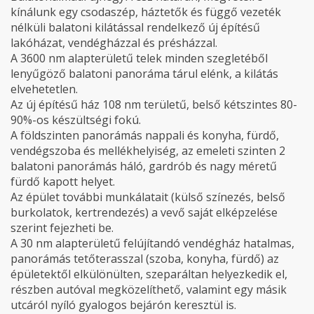
kínálunk egy csodaszép, háztetők és függő vezeték
nélküli balatoni kilátással rendelkező új építésű
lakóházat, vendégházzal és présházzal.
A 3600 nm alapterületű telek minden szegletéből
lenyűgöző balatoni panoráma tárul elénk, a kilátás
elvehetetlen.
Az új építésű ház 108 nm területű, belső kétszintes 80-
90%-os készültségi fokú.
A földszinten panorámás nappali és konyha, fürdő,
vendégszoba és mellékhelyiség, az emeleti szinten 2
balatoni panorámás háló, gardrób és nagy méretű
fürdő kapott helyet.
Az épület további munkálatait (külső színezés, belső
burkolatok, kertrendezés) a vevő saját elképzelése
szerint fejezheti be.
A 30 nm alapterületű felújítandó vendégház hatalmas,
panorámás tetőterasszal (szoba, konyha, fürdő) az
épületektől elkülönülten, szeparáltan helyezkedik el,
részben autóval megközelíthető, valamint egy másik
utcáról nyíló gyalogos bejárón keresztül is.