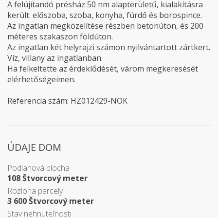
A felújítandó présház 50 nm alapterületű, kialakításra
került: előszoba, szoba, konyha, fürdő és borospince.
Az ingatlan megközelítése részben betonúton, és 200
méteres szakaszon földúton.
Az ingatlan két helyrajzi számon nyilvántartott zártkert.
Víz, villany az ingatlanban.
Ha felkeltette az érdeklődését, várom megkeresését
elérhetőségeimen.
Referencia szám: HZ012429-NOK
ÚDAJE DOM
Podlahová plocha
108 Štvorcový meter
Rozloha parcely
3 600 Štvorcový meter
Stav nehnuteľnosti