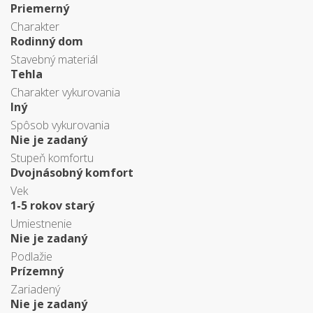
Priemerný
Charakter
Rodinný dom
Stavebný materiál
Tehla
Charakter vykurovania
Iný
Spôsob vykurovania
Nie je zadaný
Stupeň komfortu
Dvojnásobný komfort
Vek
1-5 rokov starý
Umiestnenie
Nie je zadaný
Podlažie
Prízemný
Zariadený
Nie je zadaný