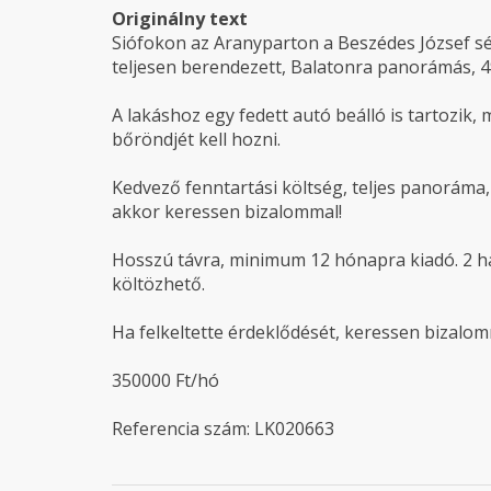
Originálny text
Siófokon az Aranyparton a Beszédes József sé
teljesen berendezett, Balatonra panorámás, 49
A lakáshoz egy fedett autó beálló is tartozik, m
bőröndjét kell hozni.
Kedvező fenntartási költség, teljes panoráma
akkor keressen bizalommal!
Hosszú távra, minimum 12 hónapra kiadó. 2 havi
költözhető.
Ha felkeltette érdeklődését, keressen bizalom
350000 Ft/hó
Referencia szám: LK020663