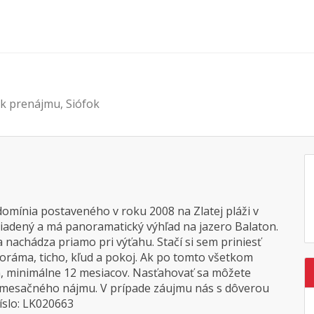
 k prenájmu, Siófok
mínia postaveného v roku 2008 na Zlatej pláži v
ariadený a má panoramatický výhľad na jazero Balaton.
sa nachádza priamo pri výťahu. Stačí si sem priniesť
oráma, ticho, kľud a pokoj. Ak po tomto všetkom
m, minimálne 12 mesiacov. Nasťahovať sa môžete
 mesačného nájmu. V prípade záujmu nás s dôverou
íslo: LK020663