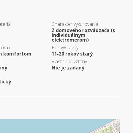
teriál
Charakter vykurovania
Z domového rozvádzača (s
individuálnym
elektromerom)
fortu
Rok výstavby
ým komfortom
11-20 rokov starý
e
Vlastnícke vzťahy
aný
Nie je zadaný
ický