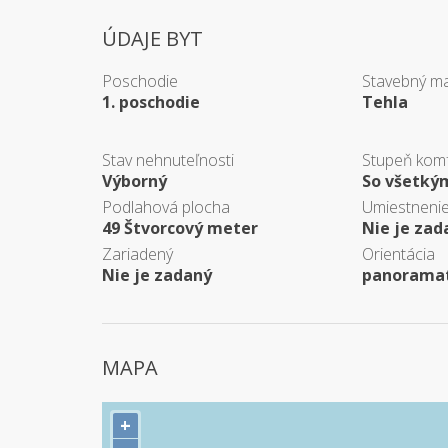
ÚDAJE BYT
Poschodie
Stavebný ma
1. poschodie
Tehla
Stav nehnuteľnosti
Stupeň kom
Výborný
So všetk
Podlahová plocha
Umiestneni
49 Štvorcový meter
Nie je zad
Zariadený
Orientácia
Nie je zadaný
panoramat
MAPA
+