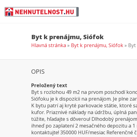
Byt k prenájmu, Siófok
Hlavná stránka
»
Byt k prenájmu, Siófok
» Byt
OPIS
Preložený text
Byt s rozlohou 49 m2 na prvom poschodí kondo
Siófoku je k dispozícii na prenájom. Je plne z
K bytu patrí aj kryté parkovacie státie, ktoré 
kufor. Priaznivé náklady na údržbu, úplná pan
túžite, hľadajte s dôverou! Dlhodobý prenájo
ihneď po zaplatení 2 mesačného depozitu a 1
kontaktujte! 350000 HUF/mesiac Referenčné č