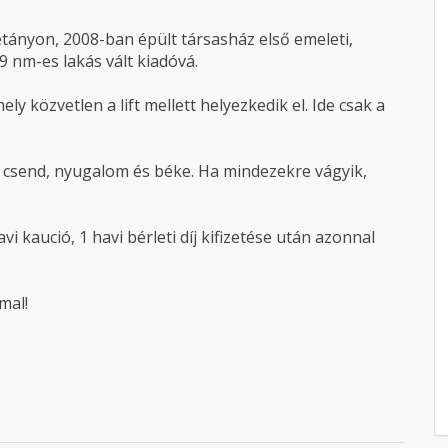
tányon, 2008-ban épült társasház első emeleti,
 nm-es lakás vált kiadóvá.
ely közvetlen a lift mellett helyezkedik el. Ide csak a
, csend, nyugalom és béke. Ha mindezekre vágyik,
 kaució, 1 havi bérleti díj kifizetése után azonnal
mal!