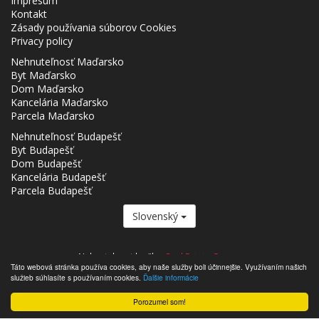
Impresum
Kontakt
Zásady používania súborov Cookies
Privacy policy
Nehnuteľnosť Maďarsko
Byt Maďarsko
Dom Maďarsko
Kancelária Maďarsko
Parcela Maďarsko
Nehnuteľnosť Budapešť
Byt Budapešť
Dom Budapešť
Kancelária Budapešť
Parcela Budapešť
Slovenský
Nehnutelnost.hu člen
Real Estate Group.
Táto webová stránka používa cookies, aby naše služby boli účinnejšie. Využívaním našich
,,,,,,,,,,,,,,,,,,,,,,,,,,,,,,,,,,,,,,,,,,,,,,,,,,,,,,,,,,,,,,,,,,,,,,,,,,,,,,,,,,,,,,,,,,,,,,,,,,,,,,,,,,,,,,,,,,,,,,,,,,,,,,,,,,,,,,,,,,,,,,,,
služieb súhlasíte s používaním cookies.
Ďalšie informácie
- Nehnutelnost.hu © 2026 Všetky práva vyhradené
Porozumel som!