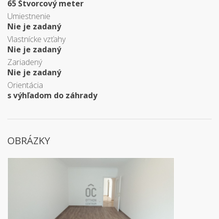
65 Štvorcový meter
Umiestnenie
Nie je zadaný
Vlastnícke vzťahy
Nie je zadaný
Zariadený
Nie je zadaný
Orientácia
s výhľadom do záhrady
OBRÁZKY