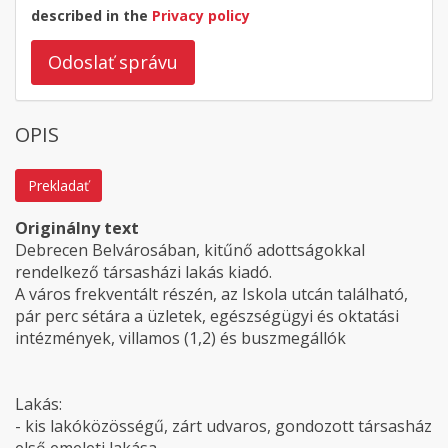
described in the
Privacy policy
Odoslať správu
OPIS
Prekladať
Originálny text
Debrecen Belvárosában, kitűnő adottságokkal
rendelkező társasházi lakás kiadó.
A város frekventált részén, az Iskola utcán található,
pár perc sétára a üzletek, egészségügyi és oktatási
intézmények, villamos (1,2) és buszmegállók
Lakás:
- kis lakóközösségű, zárt udvaros, gondozott társasház