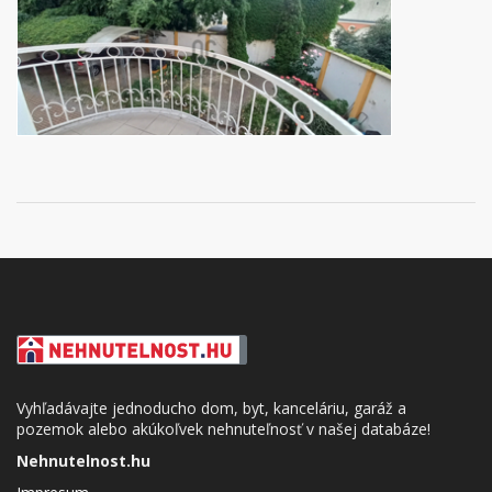
Vyhľadávajte jednoducho dom, byt, kanceláriu, garáž a
pozemok alebo akúkoľvek nehnuteľnosť v našej databáze!
Nehnutelnost.hu