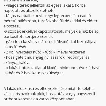
első emeleti lakása,
- világos terek jellemzik az egész lakást, körbe
napozott és átszellőztethető.
- tágas nappali -konyha egy légtérben, 2 hasonló
méretű hálószoba, fürdőszoba fürdőkáddal és előtér
elosztású
-a szobák erkéllyel kapcsolatosak, melyek a ház belső,
parkosított kertjére néznek
- gáz cirkó kazán radiátoros hőleadókkal biztosítja a
lakás fűtését
- 2 db inverteles hűtő - fűtő klímával felszerelt
- hőszigetelt műanyag nyílászárók, redőnnyel és
szúnyoghálóval
- a lakás bútorozatlanul kiadó, minimum 1 évre, 1 havi
lakbér és 2 havi kaució szükséges
A lakás elosztása és elhelyezkedése miatt tökéletes
választás azoknak akik, hosszútávra egy nagyszerű
otthont keresnek a város központjában,