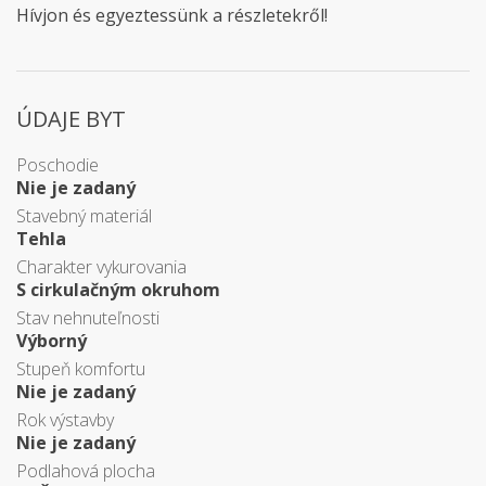
Hívjon és egyeztessünk a részletekről!
ÚDAJE BYT
Poschodie
Nie je zadaný
Stavebný materiál
Tehla
Charakter vykurovania
S cirkulačným okruhom
Stav nehnuteľnosti
Výborný
Stupeň komfortu
Nie je zadaný
Rok výstavby
Nie je zadaný
Podlahová plocha