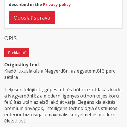
described in the
Privacy policy
Odoslať správu
OPIS
Prekladať
Originálny text
Kiadó luxuslakás a Nagyerdõn, az egyetemtõl 3 perc
sétára
Teljesen felújított, gépesített és bútorozott lakás kiadó
a Nagyerdõn! Ez a modern, igényes otthon teljes körû
felújítás után az elsõ lakóját várja. Elegáns kialakítás,
prémium anyagok, intelligens technológia és stílusos
enteriõr biztosítja a maximális kényelmet és modern
életstílust.