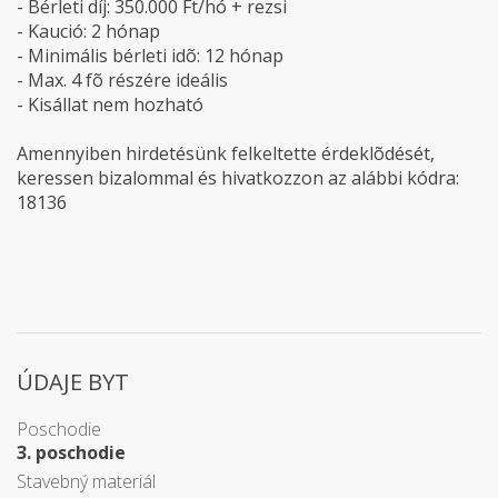
- Bérleti díj: 350.000 Ft/hó + rezsi
- Kaució: 2 hónap
- Minimális bérleti idõ: 12 hónap
- Max. 4 fõ részére ideális
- Kisállat nem hozható
Amennyiben hirdetésünk felkeltette érdeklõdését,
keressen bizalommal és hivatkozzon az alábbi kódra:
18136
ÚDAJE BYT
Poschodie
3. poschodie
Stavebný materiál