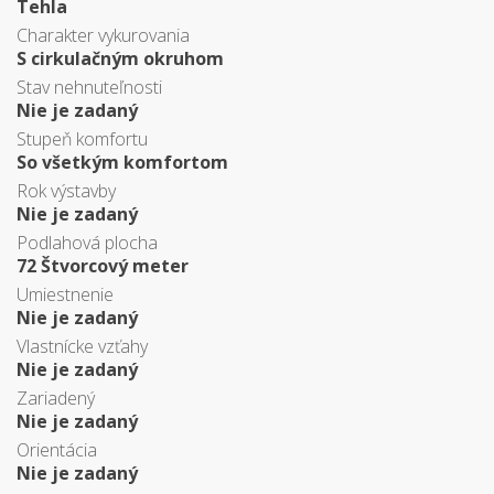
Tehla
Charakter vykurovania
S cirkulačným okruhom
Stav nehnuteľnosti
Nie je zadaný
Stupeň komfortu
So všetkým komfortom
Rok výstavby
Nie je zadaný
Podlahová plocha
72 Štvorcový meter
Umiestnenie
Nie je zadaný
Vlastnícke vzťahy
Nie je zadaný
Zariadený
Nie je zadaný
Orientácia
Nie je zadaný