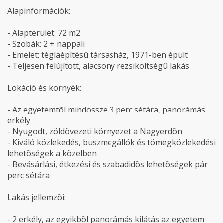
Alapinformációk:
- Alapterület: 72 m2
- Szobák: 2 + nappali
- Emelet: téglaépítésû társasház, 1971-ben épült
- Teljesen felújított, alacsony rezsiköltségû lakás
Lokáció és környék:
- Az egyetemtõl mindössze 3 perc sétára, panorámás
erkély
- Nyugodt, zöldövezeti környezet a Nagyerdõn
- Kiváló közlekedés, buszmegállók és tömegközlekedési
lehetõségek a közelben
- Bevásárlási, étkezési és szabadidõs lehetõségek pár
perc sétára
Lakás jellemzõi:
- 2 erkély, az egyikbõl panorámás kilátás az egyetem