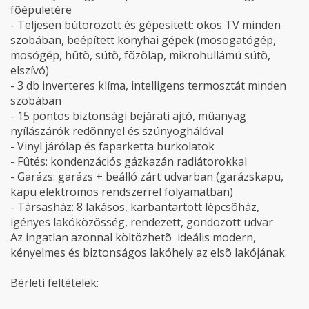
fõépületére
- Teljesen bútorozott és gépesített: okos TV minden
szobában, beépített konyhai gépek (mosogatógép,
mosógép, hûtõ, sütõ, fõzõlap, mikrohullámú sütõ,
elszívó)
- 3 db inverteres klíma, intelligens termosztát minden
szobában
- 15 pontos biztonsági bejárati ajtó, mûanyag
nyílászárók redõnnyel és szúnyoghálóval
- Vinyl járólap és faparketta burkolatok
- Fûtés: kondenzációs gázkazán radiátorokkal
- Garázs: garázs + beálló zárt udvarban (garázskapu,
kapu elektromos rendszerrel folyamatban)
- Társasház: 8 lakásos, karbantartott lépcsõház,
igényes lakóközösség, rendezett, gondozott udvar
Az ingatlan azonnal költözhetõ  ideális modern,
kényelmes és biztonságos lakóhely az elsõ lakójának.
Bérleti feltételek: