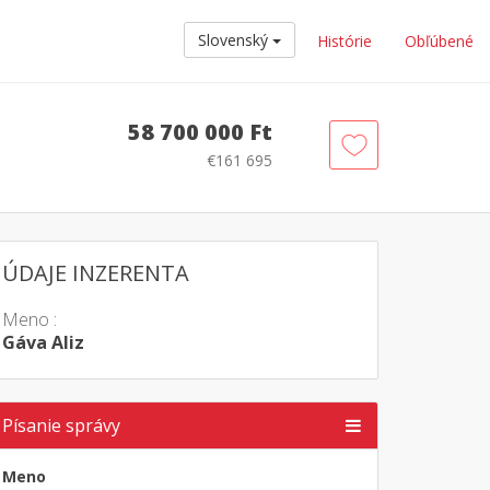
Slovenský
Histórie
Obľúbené
58 700 000 Ft
€161 695
ÚDAJE INZERENTA
Meno :
Gáva Aliz
Písanie správy
Meno