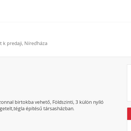
t k predaji, Níreďháza
nal birtokba vehető, Földszinti, 3 külön nyíló
getelt,tégla építésű társasházban.