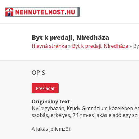
Byt k predaji, Níreďháza
Hlavná stránka
»
Byt k predaji, Níreďháza
» By
OPIS
Prekladať
Originálny text
Nyíregyházán, Krúdy Gimnázium közelében Azon
szobás, erkélyes, 74 nm-es lakás eladó egy szi
A lakás jellemzői: