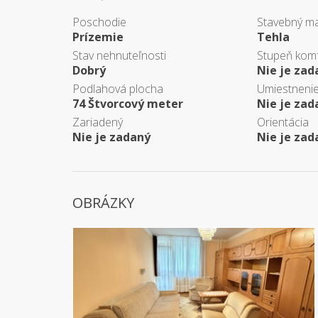
Poschodie
Stavebný ma
Prízemie
Tehla
Stav nehnuteľnosti
Stupeň kom
Dobrý
Nie je zad
Podlahová plocha
Umiestneni
74 Štvorcový meter
Nie je zad
Zariadený
Orientácia
Nie je zadaný
Nie je zad
OBRÁZKY