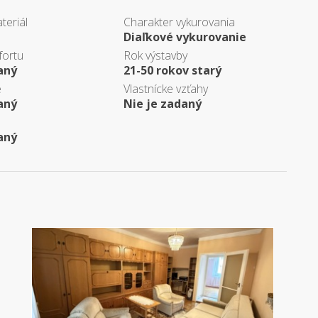
teriál
Charakter vykurovania
Diaľkové vykurovanie
fortu
Rok výstavby
aný
21-50 rokov starý
e
Vlastnícke vzťahy
aný
Nie je zadaný
aný