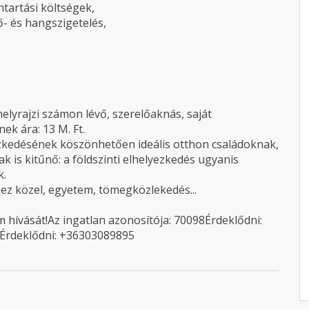
tartási költségek,
ő- és hangszigetelés,
elyrajzi számon lévő, szerelőaknás, saját
nek ára: 13 M. Ft.
ezkedésének köszönhetően ideális otthon családoknak,
k is kitűnő: a földszinti elhelyezkedés ugyanis
k.
hez közel, egyetem, tömegközlekedés...
 hívását!Az ingatlan azonosítója: 70098Érdeklődni:
 Érdeklődni: +36303089895