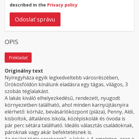
described in the
Privacy policy
Odoslať správu
OPIS
Prekladať
Originálny text
Nyíregyháza egyik legkedveltebb városrészében,
Örökösföldön kínálunk eladásra egy tágas, világos, 3
szobás téglalakást.
A lakás kiváló elhelyezkedésű, rendezett, nyugodt
környezetben található, ahol minden karnyújtásnyira
elérhető: kórház, bevásárlóközpont (pláza), Penny, Aldi,
kisboltok, általános iskola, középiskolák és óvoda is
pár perc sétára található. Ideális választás családoknak,
pároknak vagy akár befektetésnek is.