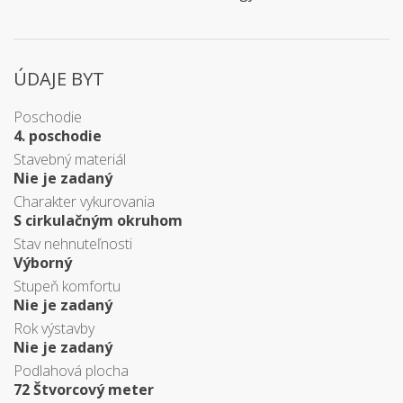
ÚDAJE BYT
Poschodie
4. poschodie
Stavebný materiál
Nie je zadaný
Charakter vykurovania
S cirkulačným okruhom
Stav nehnuteľnosti
Výborný
Stupeň komfortu
Nie je zadaný
Rok výstavby
Nie je zadaný
Podlahová plocha
72 Štvorcový meter