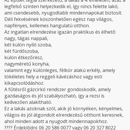
Az épület tégla szerkezetű, a lakás a 4. emeleten, azaz a
legfelső szinten helyezkedik el, így nincs felette lakó,
ami csendesebb, nyugodtabb mindennapokat biztosít.
Déli fekvésének köszönhetően egész nap világos,
napfényes, kellemes hangulatú otthon.
Az ingatlan elrendezése igazán praktikus és élhető:
nagy, tágas nappali,
két külön nyíló szoba,
két fürdőszoba,
külön étkezőrész,
nagyméretű konyha,
valamint egy különleges, félkör alakú erkély, amely
tökéletes hely a reggeli kávézáshoz vagy esti
kikapcsolódáshoz.
A fűtésről gázcirkó rendszer gondoskodik, amely
gazdaságos és jól szabályozható, így a rezsi is
kedvezően alakítható.
Ez a lakás azoknak szól, akik jó környéken, kényelmes,
világos és jól átgondolt elrendezésű otthont keresnek,
ahol minden adott a nyugodt mindennapokhoz.
???? Érdeklődni: 06 20 586 0077 vagy 06 20 327 8022