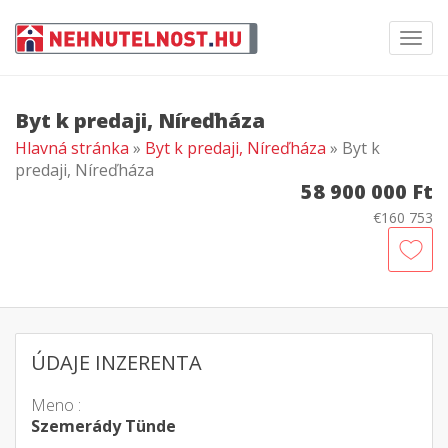
Toggl
navig
Byt k predaji, Níreďháza
Hlavná stránka
»
Byt k predaji, Níreďháza
» Byt k
predaji, Níreďháza
58 900 000 Ft
€160 753
ÚDAJE INZERENTA
Meno :
Szemerády Tünde