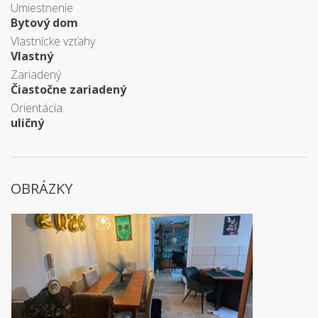
Umiestnenie
Bytový dom
Vlastnícke vzťahy
Vlastný
Zariadený
Čiastočne zariadený
Orientácia
uličný
OBRÁZKY