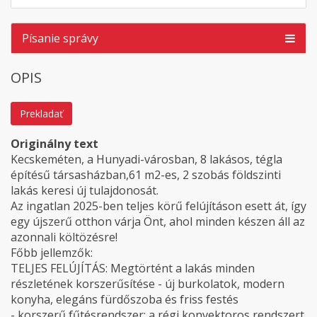
Písanie správy
OPIS
Prekladať
Originálny text
Kecskeméten, a Hunyadi-városban, 8 lakásos, tégla
építésű társasházban,61 m2-es, 2 szobás földszinti
lakás keresi új tulajdonosát.
Az ingatlan 2025-ben teljes körű felújításon esett át, így
egy újszerű otthon várja Önt, ahol minden készen áll az
azonnali költözésre!
Főbb jellemzők:
TELJES FELÚJÍTÁS: Megtörtént a lakás minden
részletének korszerűsítése - új burkolatok, modern
konyha, elegáns fürdőszoba és friss festés
- korszerű fűtésrendszer: a régi konvektoros rendszert