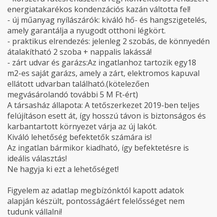
energiatakarékos kondenzációs kazán váltotta fel!
- új műanyag nyílászárók: kiváló hő- és hangszigetelés,
amely garantálja a nyugodt otthoni légkört.
- praktikus elrendezés: jelenleg 2 szobás, de könnyedén
átalakítható 2 szoba + nappalis lakássá!
- zárt udvar és garázs:Az ingatlanhoz tartozik egy18
m2-es saját garázs, amely a zárt, elektromos kapuval
ellátott udvarban található.(kötelezően
megvásárolandó további 5 M Ft-ért)
A társasház állapota: A tetőszerkezet 2019-ben teljes
felújításon esett át, így hosszú távon is biztonságos és
karbantartott környezet várja az új lakót.
Kiváló lehetőség befektetők számára is!
Az ingatlan bármikor kiadható, így befektetésre is
ideális választás!
Ne hagyja ki ezt a lehetőséget!
Figyelem az adatlap megbízónktól kapott adatok
alapján készült, pontosságáért felelősséget nem
tudunk vállalni!