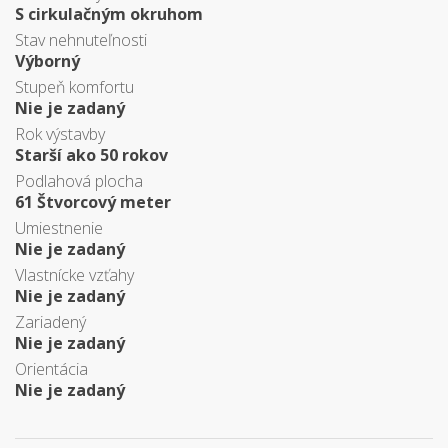
S cirkulačným okruhom
Stav nehnuteľnosti
Výborný
Stupeň komfortu
Nie je zadaný
Rok výstavby
Starší ako 50 rokov
Podlahová plocha
61 Štvorcový meter
Umiestnenie
Nie je zadaný
Vlastnícke vzťahy
Nie je zadaný
Zariadený
Nie je zadaný
Orientácia
Nie je zadaný