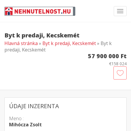
Toggl
navig
Byt k predaji, Kecskemét
Hlavná stránka
»
Byt k predaji, Kecskemét
» Byt k
predaji, Kecskemét
57 900 000 Ft
€158 024
ÚDAJE INZERENTA
Meno :
Mihócza Zsolt