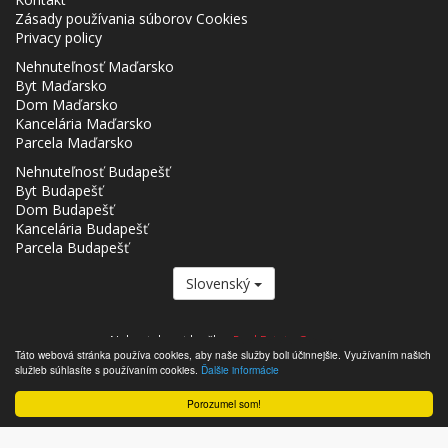
Zásady používania súborov Cookies
Privacy policy
Nehnuteľnosť Maďarsko
Byt Maďarsko
Dom Maďarsko
Kancelária Maďarsko
Parcela Maďarsko
Nehnuteľnosť Budapešť
Byt Budapešť
Dom Budapešť
Kancelária Budapešť
Parcela Budapešť
Slovenský
Nehnutelnost.hu člen
Real Estate Group.
Táto webová stránka používa cookies, aby naše služby boli účinnejšie. Využívaním našich
,,,,,,,,,,,,,,,,,,,,,,,,,,,,,,,,,,,,,,,,,,,,,,,,,,,,,,,,,,,,,,,,,,,,,,,,,,,,,,,,,,,,,,,,,,,,,,,,,,,,,,,,,,,,,,,,,,,,,,,,,,,,,,,,,,,,,,,,,,,,,,,,
služieb súhlasíte s používaním cookies.
Ďalšie informácie
- Nehnutelnost.hu © 2026 Všetky práva vyhradené
Porozumel som!