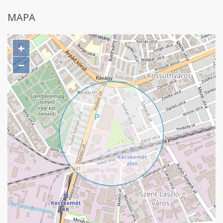
MAPA
+
−