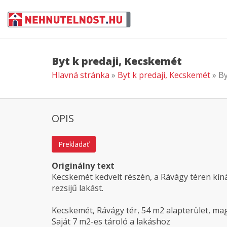
Byt k predaji, Kecskemét
Hlavná stránka
»
Byt k predaji, Kecskemét
» B
OPIS
Prekladať
Originálny text
Kecskemét kedvelt részén, a Rávágy téren kíná
rezsijű lakást.
Kecskemét, Rávágy tér, 54 m2 alapterület, mag
Saját 7 m2-es tároló a lakáshoz