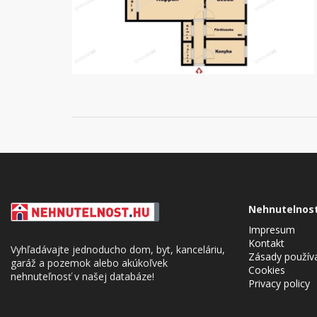
Nehnutelnos
Impresum
Kontakt
Vyhľadávajte jednoducho dom, byt, kanceláriu,
Zásady použív
garáž a pozemok alebo akúkoľvek
Cookies
nehnuteľnosť v našej databáze!
Privacy policy