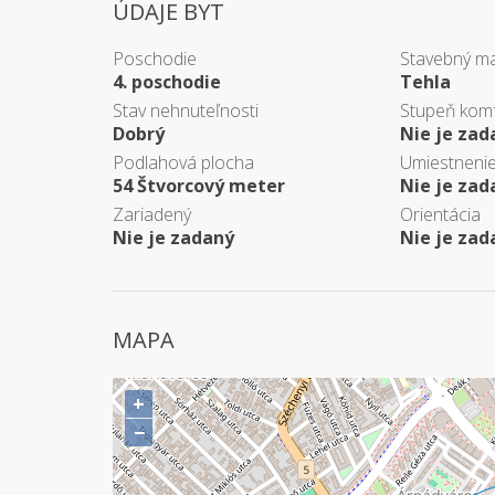
ÚDAJE BYT
Poschodie
Stavebný ma
4. poschodie
Tehla
Stav nehnuteľnosti
Stupeň kom
Dobrý
Nie je zad
Podlahová plocha
Umiestneni
54 Štvorcový meter
Nie je zad
Zariadený
Orientácia
Nie je zadaný
Nie je zad
MAPA
+
−