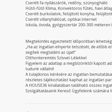
Cserélt fa nyílászárók, redőny, szúnyogháló
Hűtő-fűtő Klíma, Konvektoros fűtés, havi átla
Cserélt burkolatok, felújított konyha, felújíto
Cserélt villanyhálózat, optikai internet
Iskola, óvoda, gyógyszertár 200-300 méteren 
Megtekintés egyeztetett időpontban lehetség
„Ha az ingatlan elnyerte tetszését, de előbb e
segítek megtalálni az újat!”
Otthonteremtés Szívvel-Lélekkel
Figyelem az adatlap a megbízónktól kapott ad
tudunk vállalni!
A tulajdonos kérésére az ingatlan bemutatása 
részletes tájékoztatást kaphat az ingatlan par
A HOUSE36 kínálatában található összes ingatl
Szolgáltatásaink Kereső Ügyfeleink számára