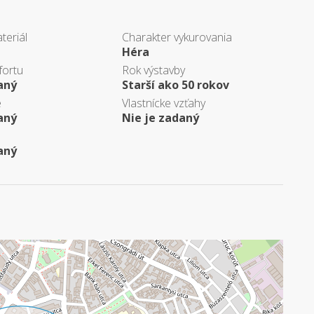
teriál
Charakter vykurovania
Héra
fortu
Rok výstavby
aný
Starší ako 50 rokov
e
Vlastnícke vzťahy
aný
Nie je zadaný
aný