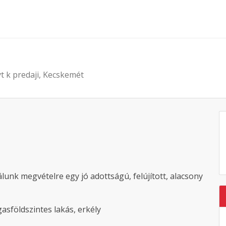
yt k predaji, Kecskemét
lunk megvételre egy jó adottságú, felújított, alacsony
asföldszintes lakás, erkély