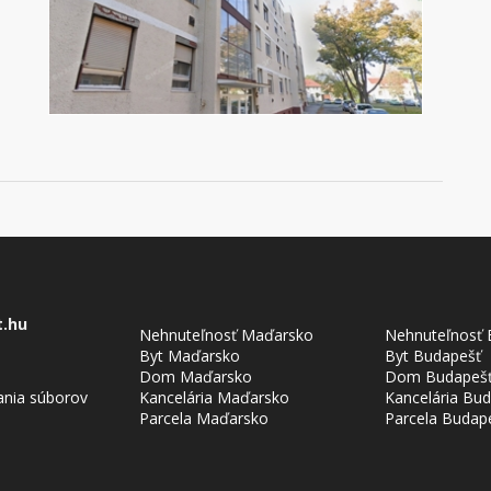
t.hu
Nehnuteľnosť Maďarsko
Nehnuteľnosť 
Byt Maďarsko
Byt Budapešť
Dom Maďarsko
Dom Budapeš
ania súborov
Kancelária Maďarsko
Kancelária Bu
Parcela Maďarsko
Parcela Budap