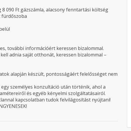
g 8 090 Ft gázszámla, alacsony fenntartási költség
tt fürdőszoba
belül
es, további információért keressen bizalommal.
l kell adnia saját otthonát, keressen bizalommal –
atok alapján készült, pontosságáért felelősséget nem
egy személyes konzultáció után történik, ahol a
amétereiről és egyéb kényelmi szolgáltatásairól.
annal kapcsolatban tudok felvilágosítást nyújtani!
 INGYENESEK!