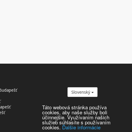
Budapešť
Slovenský
ť
Táto webová stránka používa
dapešť
cookies, aby naše služby boli
ešť
účinnejšie. Využívaním našich
služieb súhlasíte s používaním
cookies.
Ďalšie informácie