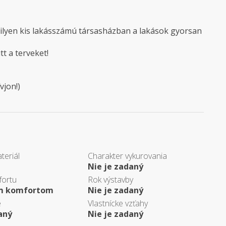
y ilyen kis lakásszámú társasházban a lakások gyorsan
t a terveket!
vjon!)
teriál
Charakter vykurovania
Nie je zadaný
fortu
Rok výstavby
ým komfortom
Nie je zadaný
e
Vlastnícke vzťahy
aný
Nie je zadaný