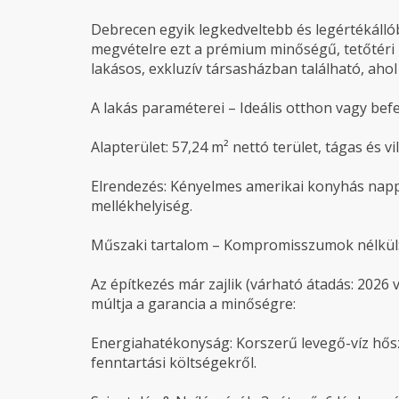
Debrecen egyik legkedveltebb és legértékálló
megvételre ezt a prémium minőségű, tetőtéri 
lakásos, exkluzív társasházban található, ahol
A lakás paraméterei – Ideális otthon vagy befe
Alapterület: 57,24 m² nettó terület, tágas és vi
Elrendezés: Kényelmes amerikai konyhás nappa
mellékhelyiség.
Műszaki tartalom – Kompromisszumok nélkül
Az építkezés már zajlik (várható átadás: 2026 v
múltja a garancia a minőségre:
Energiahatékonyság: Korszerű levegő-víz hős
fenntartási költségekről.