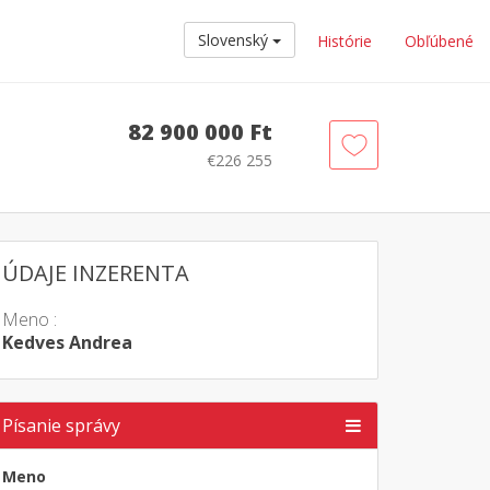
Slovenský
Histórie
Obľúbené
82 900 000 Ft
€226 255
ÚDAJE INZERENTA
Meno :
Kedves Andrea
Písanie správy
Meno