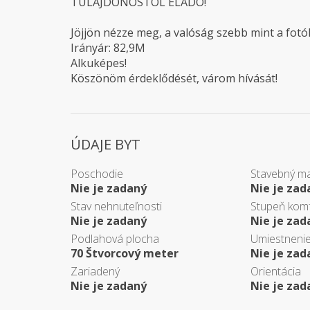
TULAJDONOSTÓL ELADÓ!
Jöjjön nézze meg, a valóság szebb mint a fotó
Irányár: 82,9M
Alkuképes!
Köszönöm érdeklődését, várom hívását!
ÚDAJE BYT
Poschodie
Stavebný ma
Nie je zadaný
Nie je zad
Stav nehnuteľnosti
Stupeň kom
Nie je zadaný
Nie je zad
Podlahová plocha
Umiestneni
70 Štvorcový meter
Nie je zad
Zariadený
Orientácia
Nie je zadaný
Nie je zad