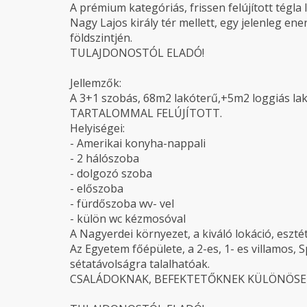
A prémium kategóriás, frissen felújított tégla
Nagy Lajos király tér mellett, egy jelenleg ene
földszintjén.
TULAJDONOSTÓL ELADÓ!
Jellemzők:
A 3+1 szobás, 68m2 lakóterű,+5m2 loggiás l
TARTALOMMAL FELÚJÍTOTT.
Helyiségei:
- Amerikai konyha-nappali
- 2 hálószoba
- dolgozó szoba
- előszoba
- fürdőszoba wv- vel
- külön wc kézmosóval
A Nagyerdei környezet, a kiváló lokáció, eszté
Az Egyetem főépülete, a 2-es, 1- es villamos, S
sétatávolságra talalhatóak.
CSALÁDOKNAK, BEFEKTETŐKNEK KÜLÖNÖSEN