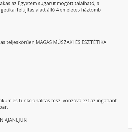
 lakás az Egyetem sugárút mögött található, a
rgetikai felújítás alatt álló 4 emeletes háztömb
akás teljeskörűen,MAGAS MŰSZAKI ÉS ESZTÉTIKAI
tikum és funkcionalitás teszi vonzóvá ezt az ingatlant.
par,
 AJANLJUK!