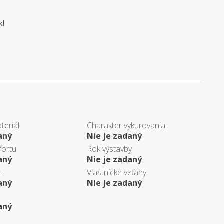
k!
teriál
Charakter vykurovania
aný
Nie je zadaný
fortu
Rok výstavby
aný
Nie je zadaný
e
Vlastnícke vzťahy
aný
Nie je zadaný
aný