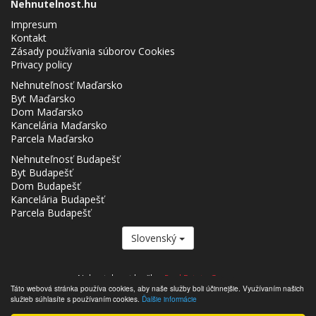
Nehnutelnost.hu
Impresum
Kontakt
Zásady používania súborov Cookies
Privacy policy
Nehnuteľnosť Maďarsko
Byt Maďarsko
Dom Maďarsko
Kancelária Maďarsko
Parcela Maďarsko
Nehnuteľnosť Budapešť
Byt Budapešť
Dom Budapešť
Kancelária Budapešť
Parcela Budapešť
Slovenský
Nehnutelnost.hu člen
Real Estate Group.
Táto webová stránka používa cookies, aby naše služby boli účinnejšie. Využívaním našich
,,,,,,,,,,,,,,,,,,,,,,,,,,,,,,,,,,,,,,,,,,,,,,,,,,,,,,,,,,,,,,,,,,,,,,,,,,,,,,,,,,,,,,,,,,,,,,,,,,,,,,,,,,,,,,,,,,,,,,,,,,,,,,,,,,,,,,,,,,,,,,,,
služieb súhlasíte s používaním cookies.
Ďalšie informácie
- Nehnutelnost.hu © 2026 Všetky práva vyhradené