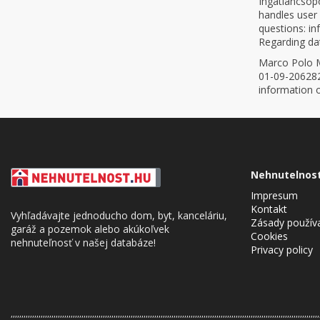
Ingatlancsop
handles user 
questions: i
Regarding da
Marco Polo Ma
01-09-206282
information 
Nehnutelnos
Impresum
Kontakt
Vyhľadávajte jednoducho dom, byt, kanceláriu,
Zásady použív
garáž a pozemok alebo akúkoľvek
Cookies
nehnuteľnosť v našej databáze!
Privacy policy
,,,,,,,,,,,,,,,,,,,,,,,,,,,,,,,,,,,,,,,,,,,,,,,,,,,,,,,,,,,,,,,,,,,,,,,,,,,,,,,,,,,,,,,,,,,,,,,,,,,,,,,,,,,,,,,,,,,,,,,,,,,,,,,,,,,,,,,,,,,,,,,,