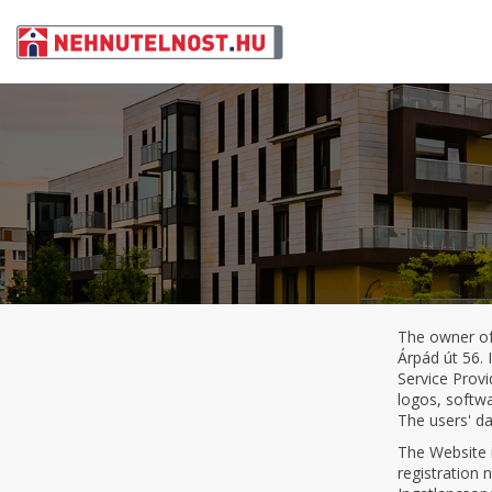
The owner of 
Árpád út 56. 
Service Provi
logos, softwa
The users' da
The Website i
registration 