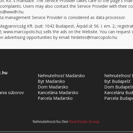
ort Kft.'s mandate. The Service Provider takes care of the page's ma
complaints. Users may also contact the Service Provider with their c
nfo@wwdh.hu.
ta management Service Provider is considered as data processor.
gyarország Kft. (suit: 1042 Budapest, Árpád út 56. I. em. 2.; registr
; www.marcopolo.hu) sells the ads on the Website. You can request d
on advertising opportunities by email: hirdetes@marcopolo.hu
t.hu
Nehnuteľnosť Maďarsko
Nehnuteľnosť 
Byt Maďarsko
Byt Budapešť
Dom Maďarsko
Dom Budapeš
ania súborov
Kancelária Maďarsko
Kancelária Bu
Parcela Maďarsko
Parcela Budap
Nehnutelnost.hu člen
Real Estate Group.
,,,,,,,,,,,,,,,,,,,,,,,,,,,,,,,,,,,,,,,,,,,,,,,,,,,,,,,,,,,,,,,,,,,,,,,,,,,,,,,,,,,,,,,,,,,,,,,,,,,,,,,,,,,,,,,,,,,,,,,,,,,,,,,,,,,,,,,,,,,,,,,,,,,,,