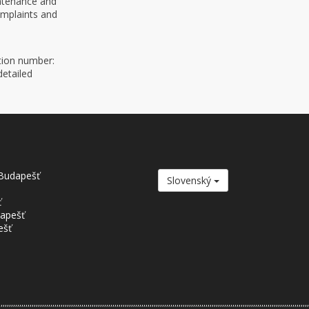
intenance and
omplaints and
ation number:
etailed
Budapešť
Slovenský
ť
dapešť
ešť
,,,,,,,,,,,,,,,,,,,,,,,,,,,,,,,,,,,,,,,,,,,,,,,,,,,,,,,,,,,,,,,,,,,,,,,,,,,,,,,,,,,,,,,,,,,,,,,,,,,,,,,,,,,,,,,,,,,,,,,,,,,,,,,,,,,,,,,,,,,,,,,,,,,,,,