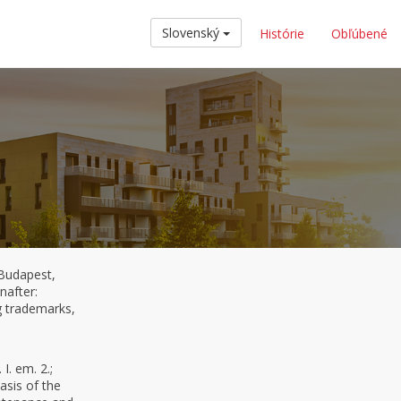
Slovenský
Histórie
Obľúbené
 Budapest,
nafter:
ng trademarks,
I. em. 2.;
asis of the