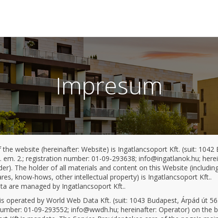
Impresum
the website (hereinafter: Website) is Ingatlancsoport Kft. (suit: 1042
I. em. 2.; registration number: 01-09-293638; info@ingatlanok.hu; herei
der). The holder of all materials and content on this Website (includi
res, know-hows, other intellectual property) is Ingatlancsoport Kft..
ta are managed by Ingatlancsoport Kft..
s operated by World Web Data Kft. (suit: 1043 Budapest, Árpád út 56. 
number: 01-09-293552; info@wwdh.hu; hereinafter: Operator) on the b